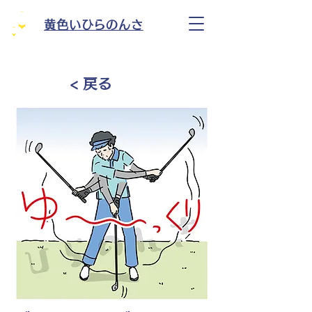
黄色いひらのんさ
< 戻る