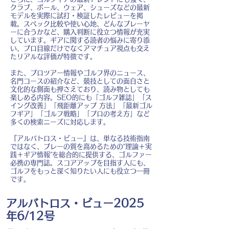
クラブ、ボール、ウェア、シューズなどの最新
モデルを実際に試打・検証したレビューを掲
載。スペック比較や使い心地、どんなプレーヤ
ーに合うかなど、購入判断に役立つ情報が充実
しています。ギアに関する読者の悩みに寄り添
い、プロ目線だけでなくアマチュア視点も交え
たリアルな評価が特徴です。
また、プロツアー情報やゴルフ界のニュース、
名門コースの紹介など、競技としての面白さと
文化的な側面も押さえており、読み物としても
楽しめる内容。SEO的にも「ゴルフ雑誌」「ス
イング改善」「飛距離アップ 方法」「最新ゴル
フギア」「ゴルフ戦略」「プロの考え方」など
多くの検索ニーズに対応します。
『アルバトロス・ビュー』は、単なる技術指南
ではなく、プレーの質を高めるための“理論＋実
践＋ギア情報”を総合的に提供する、ゴルファー
必携の専門誌。スコアアップを目指す人にも、
ゴルフをもっと深く知りたい人にも役立つ一冊
です。
アルバトロス・ビュー2025
年6/12号