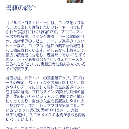
書籍の紹介
『アルバトロス・ビュー』は、ゴルフをより深
く、より楽しく理解したいプレーヤー向けに作
られた“実践派ゴルフ雑誌”です。プロゴルファ
ーの技術解説、スイング理論、コース攻略のコ
ツ、最新ギアのレビュー、トップ選手のインタ
ビューなど、ゴルフの上達に直結する情報を中
心に構成されています。初心者から上級者まで
幅広い読者層に対応し、理論だけでなく“なぜそ
のショットが必要なのか”“どう考えてコースを
回るべきか”といった実践思考に踏み込んでいる
のが特徴です。
誌面では、ドライバーの飛距離アップ、アプロ
ーチの安定、パッティングの精度向上など、悩
みやすいテーマに対して具体的な改善ポイント
を丁寧に解説。プロのスイング解析や動作の基
礎、体の使い方をビジュアルで理解できる構成
になっており、自分の欠点を客観視しやすいの
も魅力です。また、トッププロが実際に考えて
いる“ショット選択の思考”や“18ホールの戦
略”にも触れ、スコアメイクの本質が学べる内容
になっています。
さらに、ゴルフギアの最新トレンドにも強く、