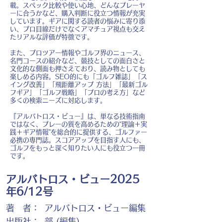
載。スペック比較や使い心地、どんなプレーヤ
ーに合うかなど、購入判断に役立つ情報が充実
しています。ギアに関する読者の悩みに寄り添
い、プロ目線だけでなくアマチュア視点も交え
たリアルな評価が特徴です。
また、プロツアー情報やゴルフ界のニュース、
名門コースの紹介など、競技としての面白さと
文化的な側面も押さえており、読み物としても
楽しめる内容。SEO的にも「ゴルフ雑誌」「ス
イング改善」「飛距離アップ 方法」「最新ゴル
フギア」「ゴルフ戦略」「プロの考え方」など
多くの検索ニーズに対応します。
『アルバトロス・ビュー』は、単なる技術指南
ではなく、プレーの質を高めるための“理論＋実
践＋ギア情報”を総合的に提供する、ゴルファー
必携の専門誌。スコアアップを目指す人にも、
ゴルフをもっと深く知りたい人にも役立つ一冊
です。
アルバトロス・ビュー2025
年6/12号
著 者：
アルバトロス・ビュー編集
出版社：
部 (編集)