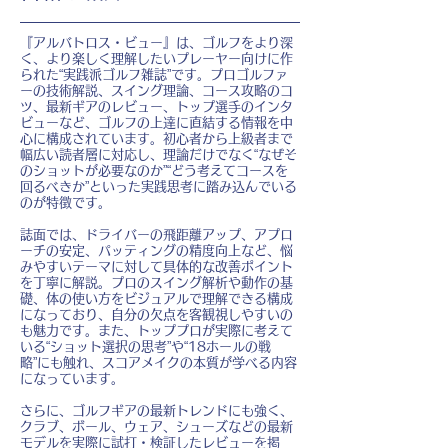
『アルバトロス・ビュー』は、ゴルフをより深
く、より楽しく理解したいプレーヤー向けに作
られた“実践派ゴルフ雑誌”です。プロゴルファ
ーの技術解説、スイング理論、コース攻略のコ
ツ、最新ギアのレビュー、トップ選手のインタ
ビューなど、ゴルフの上達に直結する情報を中
心に構成されています。初心者から上級者まで
幅広い読者層に対応し、理論だけでなく“なぜそ
のショットが必要なのか”“どう考えてコースを
回るべきか”といった実践思考に踏み込んでいる
のが特徴です。
誌面では、ドライバーの飛距離アップ、アプロ
ーチの安定、パッティングの精度向上など、悩
みやすいテーマに対して具体的な改善ポイント
を丁寧に解説。プロのスイング解析や動作の基
礎、体の使い方をビジュアルで理解できる構成
になっており、自分の欠点を客観視しやすいの
も魅力です。また、トッププロが実際に考えて
いる“ショット選択の思考”や“18ホールの戦
略”にも触れ、スコアメイクの本質が学べる内容
になっています。
さらに、ゴルフギアの最新トレンドにも強く、
クラブ、ボール、ウェア、シューズなどの最新
モデルを実際に試打・検証したレビューを掲