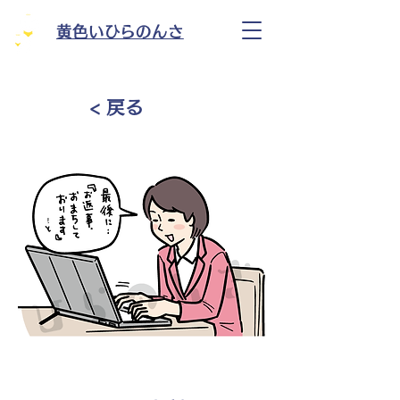
黄色いひらのんさ
< 戻る