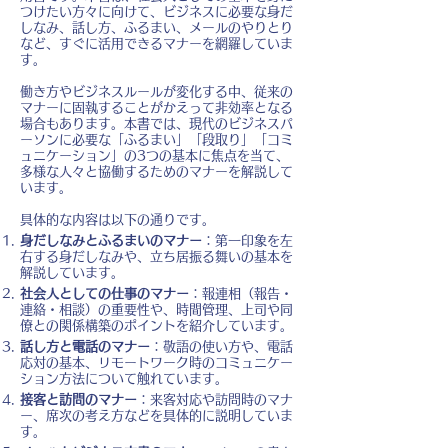
つけたい方々に向けて、ビジネスに必要な身だ
しなみ、話し方、ふるまい、メールのやりとり
など、すぐに活用できるマナーを網羅していま
す。
働き方やビジネスルールが変化する中、従来の
マナーに固執することがかえって非効率となる
場合もあります。本書では、現代のビジネスパ
ーソンに必要な「ふるまい」「段取り」「コミ
ュニケーション」の3つの基本に焦点を当て、
多様な人々と協働するためのマナーを解説して
います。
具体的な内容は以下の通りです。
身だしなみとふるまいのマナー
：第一印象を左
右する身だしなみや、立ち居振る舞いの基本を
解説しています。
社会人としての仕事のマナー
：報連相（報告・
連絡・相談）の重要性や、時間管理、上司や同
僚との関係構築のポイントを紹介しています。
話し方と電話のマナー
：敬語の使い方や、電話
応対の基本、リモートワーク時のコミュニケー
ション方法について触れています。
接客と訪問のマナー
：来客対応や訪問時のマナ
ー、席次の考え方などを具体的に説明していま
す。