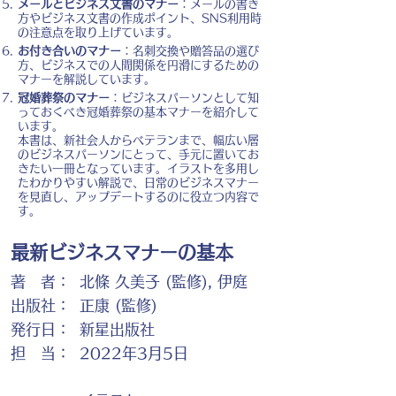
メールとビジネス文書のマナー
：メールの書き
方やビジネス文書の作成ポイント、SNS利用時
の注意点を取り上げています。
お付き合いのマナー
：名刺交換や贈答品の選び
方、ビジネスでの人間関係を円滑にするための
マナーを解説しています。
冠婚葬祭のマナー
：ビジネスパーソンとして知
っておくべき冠婚葬祭の基本マナーを紹介して
います。
本書は、新社会人からベテランまで、幅広い層
のビジネスパーソンにとって、手元に置いてお
きたい一冊となっています。イラストを多用し
たわかりやすい解説で、日常のビジネスマナー
を見直し、アップデートするのに役立つ内容で
す。
最新ビジネスマナーの基本
著 者：
北條 久美子 (監修), 伊庭
出版社：
正康 (監修)
発行日：
新星出版社
担 当：
2022年3月5日