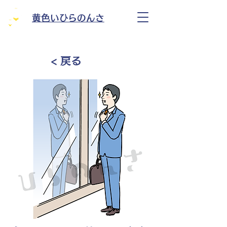
黄色いひらのんさ
< 戻る