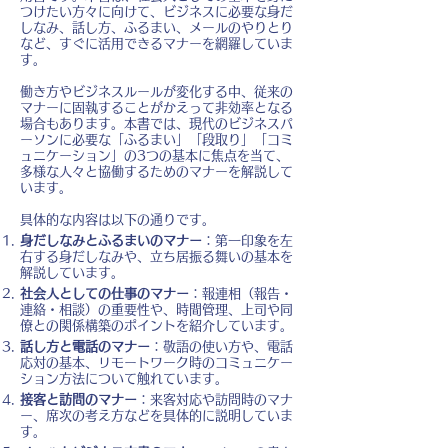
つけたい方々に向けて、ビジネスに必要な身だ
しなみ、話し方、ふるまい、メールのやりとり
など、すぐに活用できるマナーを網羅していま
す。
働き方やビジネスルールが変化する中、従来の
マナーに固執することがかえって非効率となる
場合もあります。本書では、現代のビジネスパ
ーソンに必要な「ふるまい」「段取り」「コミ
ュニケーション」の3つの基本に焦点を当て、
多様な人々と協働するためのマナーを解説して
います。
具体的な内容は以下の通りです。
身だしなみとふるまいのマナー
：第一印象を左
右する身だしなみや、立ち居振る舞いの基本を
解説しています。
社会人としての仕事のマナー
：報連相（報告・
連絡・相談）の重要性や、時間管理、上司や同
僚との関係構築のポイントを紹介しています。
話し方と電話のマナー
：敬語の使い方や、電話
応対の基本、リモートワーク時のコミュニケー
ション方法について触れています。
接客と訪問のマナー
：来客対応や訪問時のマナ
ー、席次の考え方などを具体的に説明していま
す。