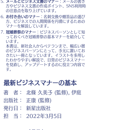
メールとビジネス文書のマナー
：メールの書き
方やビジネス文書の作成ポイント、SNS利用時
の注意点を取り上げています。
お付き合いのマナー
：名刺交換や贈答品の選び
方、ビジネスでの人間関係を円滑にするための
マナーを解説しています。
冠婚葬祭のマナー
：ビジネスパーソンとして知
っておくべき冠婚葬祭の基本マナーを紹介して
います。
本書は、新社会人からベテランまで、幅広い層
のビジネスパーソンにとって、手元に置いてお
きたい一冊となっています。イラストを多用し
たわかりやすい解説で、日常のビジネスマナー
を見直し、アップデートするのに役立つ内容で
す。
最新ビジネスマナーの基本
著 者：
北條 久美子 (監修), 伊庭
出版社：
正康 (監修)
発行日：
新星出版社
担 当：
2022年3月5日