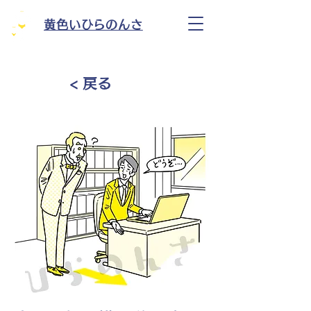
黄色いひらのんさ
< 戻る