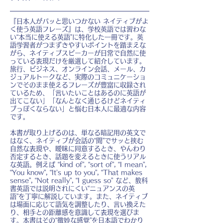
『日本人がパッと思いつかない ネイティブがよ
く使う英語フレーズ』は、学校英語では習わな
い“本当に使える英語”に特化した一冊です。英
語学習者がつまずきやすいポイントを踏まえな
がら、ネイティブスピーカーが日常で自然に使
っている表現だけを厳選して紹介しています。
旅行、ビジネス、オンライン会話、メール、カ
ジュアルトークなど、実際のコミュニケーショ
ンでそのまま使えるフレーズが豊富に収録され
ているため、「言いたいことはあるのに英語が
出てこない」「なんとなく通じるけどネイティ
ブっぽくならない」と悩む日本人に最適な内容
です。
本書が取り上げるのは、単なる暗記用の英文で
はなく、ネイティブが会話の“間”でサッと挟む
自然な表現や、曖昧に同意するとき、やんわり
否定するとき、話題を変えるときに使うリアル
な英語。例えば “kind of”, “sort of”, “I mean”,
“You know”, “It’s up to you”, “That makes
sense”, “Not really”, “I guess so” など、教科
書英語では説明されにくい“ニュアンスの英
語”を丁寧に解説しています。また、ネイティブ
は場面に応じて語気を調整したり、言い換えた
り、相手との距離感を意識して表現を選びま
す。本書はその“微妙な感覚”を日本語でわかり