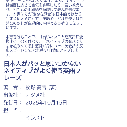
語”を丁寧に解説しています。また、ネイティブ
は場面に応じて語気を調整したり、言い換えた
り、相手との距離感を意識して表現を選びま
す。本書はその“微妙な感覚”を日本語でわかり
やすく伝えることで、英語の「どれを使えば自
然なのか」が直感的に理解できる構成になって
います。
本書を読むことで、「言いたいことを英語に変
換する」のではなく、「ネイティブの発想で英
語を組み立てる」感覚が身につき、英会話の反
応スピードと“こなれ感”が自然にアップしま
す。
日本人がパッと思いつかない
ネイティブがよく使う英語フ
レーズ
著 者：
牧野 髙𠮷 (著)
出版社：
ナツメ社
発行日：
2025年10月15日
担 当：
イラスト