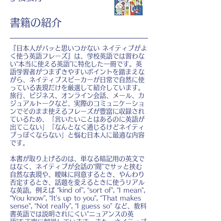
書籍の紹介
『日本人がパッと思いつかない ネイティブがよ
く使う英語フレーズ』は、学校英語では習わな
い“本当に使える英語”に特化した一冊です。英
語学習者がつまずきやすいポイントを踏まえな
がら、ネイティブスピーカーが日常で自然に使
っている表現だけを厳選して紹介しています。
旅行、ビジネス、オンライン会話、メール、カ
ジュアルトークなど、実際のコミュニケーショ
ンでそのまま使えるフレーズが豊富に収録され
ているため、「言いたいことはあるのに英語が
出てこない」「なんとなく通じるけどネイティ
ブっぽくならない」と悩む日本人に最適な内容
です。
本書が取り上げるのは、単なる暗記用の英文で
はなく、ネイティブが会話の“間”でサッと挟む
自然な表現や、曖昧に同意するとき、やんわり
否定するとき、話題を変えるときに使うリアル
な英語。例えば “kind of”, “sort of”, “I mean”,
“You know”, “It’s up to you”, “That makes
sense”, “Not really”, “I guess so” など、教科
書英語では説明されにくい“ニュアンスの英