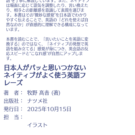
語”を丁寧に解説しています。また、ネイティブ
は場面に応じて語気を調整したり、言い換えた
り、相手との距離感を意識して表現を選びま
す。本書はその“微妙な感覚”を日本語でわかり
やすく伝えることで、英語の「どれを使えば自
然なのか」が直感的に理解できる構成になって
います。
本書を読むことで、「言いたいことを英語に変
換する」のではなく、「ネイティブの発想で英
語を組み立てる」感覚が身につき、英会話の反
応スピードと“こなれ感”が自然にアップしま
す。
日本人がパッと思いつかない
ネイティブがよく使う英語フ
レーズ
著 者：
牧野 髙𠮷 (著)
出版社：
ナツメ社
発行日：
2025年10月15日
担 当：
イラスト