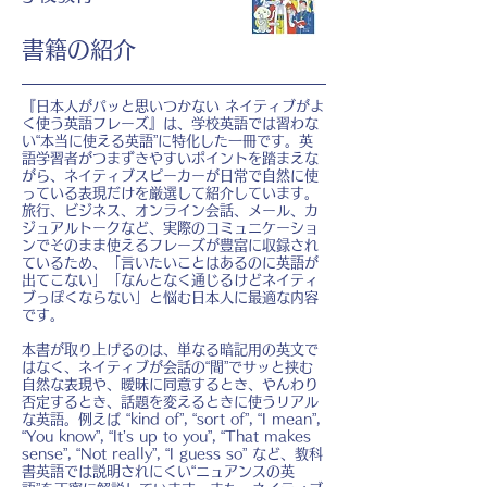
書籍の紹介
『日本人がパッと思いつかない ネイティブがよ
く使う英語フレーズ』は、学校英語では習わな
い“本当に使える英語”に特化した一冊です。英
語学習者がつまずきやすいポイントを踏まえな
がら、ネイティブスピーカーが日常で自然に使
っている表現だけを厳選して紹介しています。
旅行、ビジネス、オンライン会話、メール、カ
ジュアルトークなど、実際のコミュニケーショ
ンでそのまま使えるフレーズが豊富に収録され
ているため、「言いたいことはあるのに英語が
出てこない」「なんとなく通じるけどネイティ
ブっぽくならない」と悩む日本人に最適な内容
です。
本書が取り上げるのは、単なる暗記用の英文で
はなく、ネイティブが会話の“間”でサッと挟む
自然な表現や、曖昧に同意するとき、やんわり
否定するとき、話題を変えるときに使うリアル
な英語。例えば “kind of”, “sort of”, “I mean”,
“You know”, “It’s up to you”, “That makes
sense”, “Not really”, “I guess so” など、教科
書英語では説明されにくい“ニュアンスの英