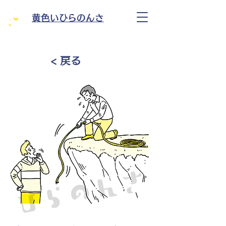
黄色いひらのんさ
< 戻る