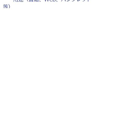
等）
・点数（未定でも大丈夫です）
・ご希望納期
・ご予算（未定でも大丈夫です）
分かる範囲でご記入ください。
ポートフォリオダウンロー
ドはこちら。
お仕事の参考としてご覧く
ださい。
◎企業様・出版社様・個人様問わずお気軽にご相談
ください。
出版・Webを中心に300冊以上の書籍制作に携わ
り、
1500点以上のイラスト制作実績があります。
・書籍 ・Web ・パンフレット ・広告 ・医
療 ・教育
などに、対応しています。