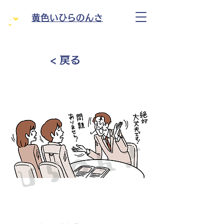
黄色いひらのんさ
< 戻る