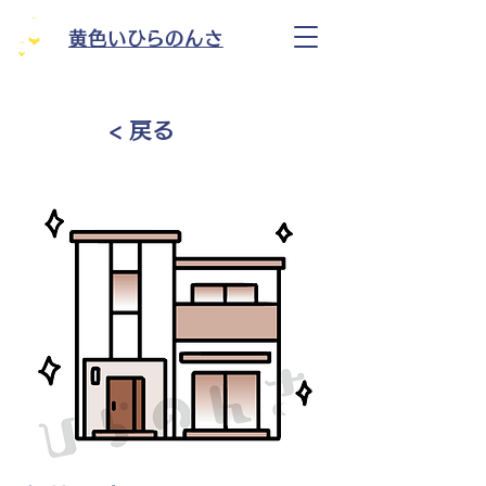
黄色いひらのんさ
< 戻る