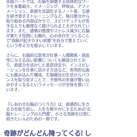
実践パートでは、右脳を刺激する具体的なワー
クを多数紹介。イメージング、呼吸法、アファ
メーション、直感を言語化するノート術、五感
を研ぎ澄ますトレーニングなど、毎日数分から
取り組める内容ばかりで、スピリチュアルが苦
手な人でも無理なく続けられる工夫がされてい
ます。また、感情の整理やストレス減少に右脳
が果たす役割にも触れ、心の余白をつくること
で“奇跡が起きやすい状態”を自分で整えていく
という考え方を提示しています。
さらに、右脳的な思考が仕事・人間関係・創造
性に与える良い影響についても解説されてお
り、直感力を活かした意思決定や、インスピレ
ーションを仕事に活かす方法など、実用的な面
にも踏み込んだ構成。左脳優位の生活からバラ
ンスを取り戻すことで、予想外の幸運が舞い込
みやすくなるというメッセージが全体を貫いて
います。
『しあわせ右脳のつくり方』は、直感的に生き
る力を取り戻し、人生を軽やかにするための“右
脳トレーニングの入門書”。小さな奇跡を日常に
招きたい人のための一冊です。
奇跡がどんどん降ってくる! し