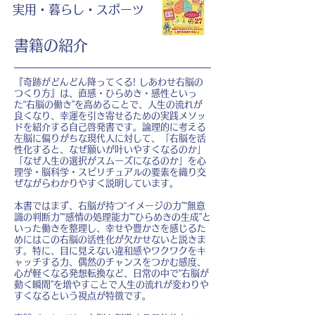
実用・暮らし・スポーツ
書籍の紹介
『奇跡がどんどん降ってくる! しあわせ右脳の
つくり方』は、直感・ひらめき・感性といっ
た“右脳の働き”を高めることで、人生の流れが
良くなり、幸運を引き寄せるための実践メソッ
ドを紹介する自己啓発書です。論理的に考える
左脳に偏りがちな現代人に対して、「右脳を活
性化すると、なぜ願いが叶いやすくなるのか」
「なぜ人生の選択がスムーズになるのか」を心
理学・脳科学・スピリチュアルの要素を織り交
ぜながらわかりやすく説明しています。
本書ではまず、右脳が持つ“イメージの力”“無意
識の判断力”“感情の処理能力”“ひらめきの生成”と
いった働きを整理し、幸せや豊かさを感じるた
めにはこの右脳の活性化が欠かせないと説きま
す。特に、目に見えない違和感やワクワクをキ
ャッチする力、偶然のチャンスをつかむ感度、
心が軽くなる発想転換など、日常の中で“右脳が
動く瞬間”を増やすことで人生の流れが変わりや
すくなるという視点が特徴です。