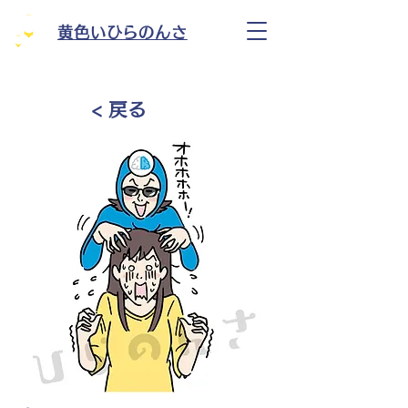
黄色いひらのんさ
< 戻る