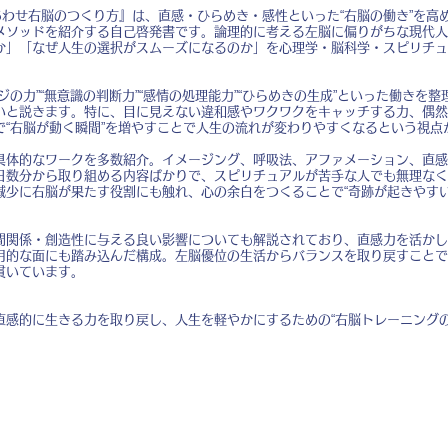
あわせ右脳のつくり方』は、直感・ひらめき・感性といった“右脳の働き”を高
メソッドを紹介する自己啓発書です。論理的に考える左脳に偏りがちな現代人
か」「なぜ人生の選択がスムーズになるのか」を心理学・脳科学・スピリチュ
ジの力”“無意識の判断力”“感情の処理能力”“ひらめきの生成”といった働きを
いと説きます。特に、目に見えない違和感やワクワクをキャッチする力、偶然
で“右脳が動く瞬間”を増やすことで人生の流れが変わりやすくなるという視点
具体的なワークを多数紹介。イメージング、呼吸法、アファメーション、直感
日数分から取り組める内容ばかりで、スピリチュアルが苦手な人でも無理なく
減少に右脳が果たす役割にも触れ、心の余白をつくることで“奇跡が起きやすい
間関係・創造性に与える良い影響についても解説されており、直感力を活かし
用的な面にも踏み込んだ構成。左脳優位の生活からバランスを取り戻すことで
貫いています。
直感的に生きる力を取り戻し、人生を軽やかにするための“右脳トレーニングの