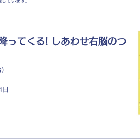
現しています。
降ってくる! しあわせ右脳のつ
)
4日