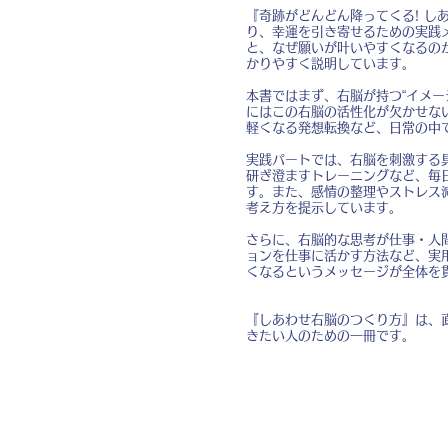
『奇跡がどんどん降ってくる! し
り、幸運を引き寄せるための実践
と、なぜ願いが叶いやすくなるの
かりやすく説明しています。
本書ではまず、右脳が持つ“イメー
にはこの右脳の活性化が欠かせな
軽くなる発想転換など、日常の中
実践パートでは、右脳を刺激する
研ぎ澄ますトレーニングなど、毎
す。また、感情の整理やストレス
考え方を提示しています。
さらに、右脳的な思考が仕事・人
ョンを仕事に活かす方法など、実
くなるというメッセージが全体を
『しあわせ右脳のつくり方』は、
きたい人のための一冊です。