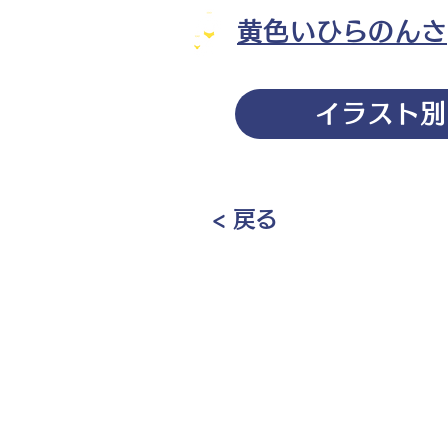
黄色いひらのんさ
イラスト別
< 戻る