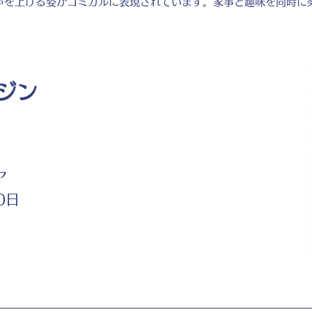
声を上げる姿がコミカルに表現されています。家事と趣味を同時に
ジン
ア
0日