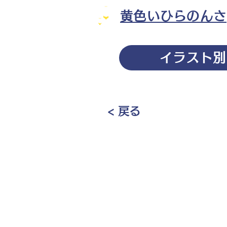
黄色いひらのんさ
イラスト別
< 戻る