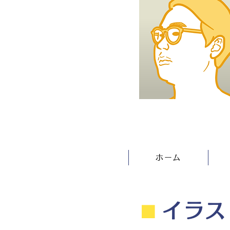
ホーム
⬛︎
イラス