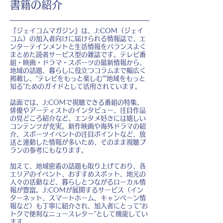
書籍の紹介
『ジェイコムマガジン』は、J:COM（ジェイ
コム）の加入者向けに届けられる情報誌で、エ
ンターテインメントと生活情報をバランスよく
まとめた読者サービス型の雑誌です。テレビ番
組・映画・ドラマ・スポーツの最新情報から、
地域の話題、暮らしに役立つコラムまで幅広く
掲載し、“テレビをもっと楽しむ”“地域をもっと
知る”ためのガイドとして活用されています。
誌面では、J:COMで視聴できる番組の特集、
俳優やアーティストのインタビュー、注目作品
の見どころ紹介など、エンタメ好きには嬉しい
コンテンツが充実。新作映画や海外ドラマの紹
介、スポーツイベントの注目ポイントなど、放
送と連動した情報が多いため、そのまま視聴プ
ランの参考にもなります。
加えて、地域密着の話題も取り上げており、各
エリアのイベント、おすすめスポット、地元の
人々の活動など、暮らしとつながるローカル情
報が豊富。J:COMが展開するサービス（イン
ターネット、スマートホーム、キャンペーン情
報など）も丁寧に紹介され、加入者にとって“お
トクで便利なニュースレター”として機能してい
ます。