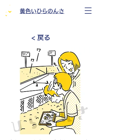
黄色いひらのんさ
< 戻る