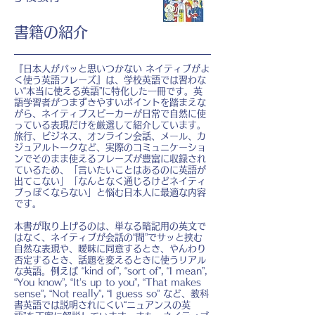
書籍の紹介
『日本人がパッと思いつかない ネイティブがよ
く使う英語フレーズ』は、学校英語では習わな
い“本当に使える英語”に特化した一冊です。英
語学習者がつまずきやすいポイントを踏まえな
がら、ネイティブスピーカーが日常で自然に使
っている表現だけを厳選して紹介しています。
旅行、ビジネス、オンライン会話、メール、カ
ジュアルトークなど、実際のコミュニケーショ
ンでそのまま使えるフレーズが豊富に収録され
ているため、「言いたいことはあるのに英語が
出てこない」「なんとなく通じるけどネイティ
ブっぽくならない」と悩む日本人に最適な内容
です。
本書が取り上げるのは、単なる暗記用の英文で
はなく、ネイティブが会話の“間”でサッと挟む
自然な表現や、曖昧に同意するとき、やんわり
否定するとき、話題を変えるときに使うリアル
な英語。例えば “kind of”, “sort of”, “I mean”,
“You know”, “It’s up to you”, “That makes
sense”, “Not really”, “I guess so” など、教科
書英語では説明されにくい“ニュアンスの英