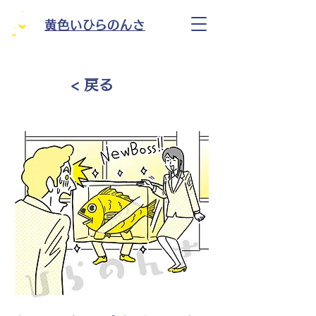
黄色いひらのんさ
< 戻る