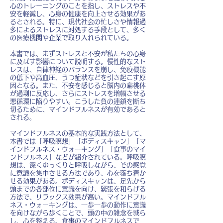
心のトレーニングのことを指し、ストレスや不
安を軽減し、心身の健康を向上させる効果があ
るとされる。特に、現代社会の忙しさや情報過
多によるストレスに対処する手段として、多く
の医療機関や企業で取り入れられている。
本書では、まずストレスと不安が私たちの心身
に及ぼす影響について説明する。慢性的なスト
レスは、自律神経のバランスを崩し、免疫機能
の低下や高血圧、うつ症状などを引き起こす原
因となる。また、不安を感じると脳内の扁桃体
が過剰に反応し、さらにストレスを増幅させる
悪循環に陥りやすい。こうした負の連鎖を断ち
切るために、マインドフルネスが有効であると
される。
マインドフルネスの基本的な実践方法として、
本書では「呼吸瞑想」「ボディスキャン」「マ
インドフルネス・ウォーキング」「食事のマイ
ンドフルネス」などが紹介されている。呼吸瞑
想は、深くゆっくりと呼吸しながら、その感覚
に意識を集中させる方法であり、心を落ち着か
せる効果がある。ボディスキャンは、足先から
頭までの各部位に意識を向け、緊張を和らげる
方法で、リラックス効果が高い。マインドフル
ネス・ウォーキングは、一歩一歩の動作に意識
を向けながら歩くことで、頭の中の雑念を減ら
し、心を整える。食事のマインドフルネスで