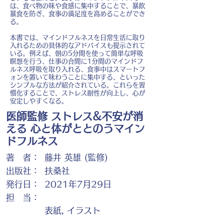
は、食べ物の味や食感に集中することで、暴飲
暴食を防ぎ、食事の満足度を高めることができ
る。
本書では、マインドフルネスを日常生活に取り
入れるための具体的なアドバイスも提示されて
いる。例えば、朝の5分間を使って簡単な呼吸
瞑想を行う、仕事の合間に1分間のマインドフ
ルネス呼吸を取り入れる、食事中はスマートフ
ォンを置いて味わうことに集中する、といった
シンプルな方法が紹介されている。これらを習
慣化することで、ストレス耐性が向上し、心が
安定しやすくなる。
医師監修 ストレス&不安が消
える 心と体がととのうマイン
ドフルネス
著 者：
藤井 英雄 (監修)
出版社：
扶桑社
発行日：
2021年7月29日
担 当：
表紙, イラスト