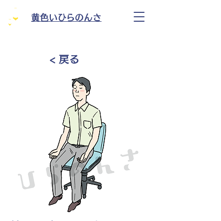
黄色いひらのんさ
< 戻る