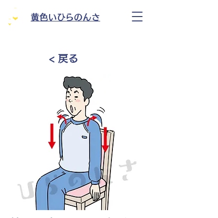
黄色いひらのんさ
< 戻る