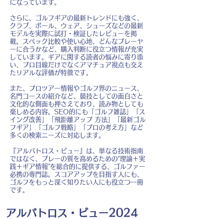
になっています。
さらに、ゴルフギアの最新トレンドにも強く、
クラブ、ボール、ウェア、シューズなどの最新
モデルを実際に試打・検証したレビューを掲
載。スペック比較や使い心地、どんなプレーヤ
ーに合うかなど、購入判断に役立つ情報が充実
しています。ギアに関する読者の悩みに寄り添
い、プロ目線だけでなくアマチュア視点も交え
たリアルな評価が特徴です。
また、プロツアー情報やゴルフ界のニュース、
名門コースの紹介など、競技としての面白さと
文化的な側面も押さえており、読み物としても
楽しめる内容。SEO的にも「ゴルフ雑誌」「ス
イング改善」「飛距離アップ 方法」「最新ゴル
フギア」「ゴルフ戦略」「プロの考え方」など
多くの検索ニーズに対応します。
『アルバトロス・ビュー』は、単なる技術指南
ではなく、プレーの質を高めるための“理論＋実
践＋ギア情報”を総合的に提供する、ゴルファー
必携の専門誌。スコアアップを目指す人にも、
ゴルフをもっと深く知りたい人にも役立つ一冊
です。
アルバトロス・ビュー2024