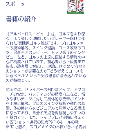
スポーツ
書籍の紹介
『アルバトロス・ビュー』は、ゴルフをより深
く、より楽しく理解したいプレーヤー向けに作
られた“実践派ゴルフ雑誌”です。プロゴルファ
ーの技術解説、スイング理論、コース攻略のコ
ツ、最新ギアのレビュー、トップ選手のインタ
ビューなど、ゴルフの上達に直結する情報を中
心に構成されています。初心者から上級者まで
幅広い読者層に対応し、理論だけでなく“なぜそ
のショットが必要なのか”“どう考えてコースを
回るべきか”といった実践思考に踏み込んでいる
のが特徴です。
誌面では、ドライバーの飛距離アップ、アプロ
ーチの安定、パッティングの精度向上など、悩
みやすいテーマに対して具体的な改善ポイント
を丁寧に解説。プロのスイング解析や動作の基
礎、体の使い方をビジュアルで理解できる構成
になっており、自分の欠点を客観視しやすいの
も魅力です。また、トッププロが実際に考えて
いる“ショット選択の思考”や“18ホールの戦
略”にも触れ、スコアメイクの本質が学べる内容