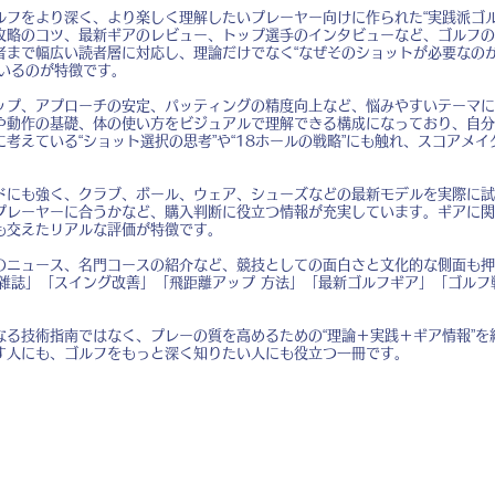
ルフをより深く、より楽しく理解したいプレーヤー向けに作られた“実践派ゴル
攻略のコツ、最新ギアのレビュー、トップ選手のインタビューなど、ゴルフの
まで幅広い読者層に対応し、理論だけでなく“なぜそのショットが必要なのか
でいるのが特徴です。
ップ、アプローチの安定、パッティングの精度向上など、悩みやすいテーマに
や動作の基礎、体の使い方をビジュアルで理解できる構成になっており、自分
考えている“ショット選択の思考”や“18ホールの戦略”にも触れ、スコアメ
ドにも強く、クラブ、ボール、ウェア、シューズなどの最新モデルを実際に試
プレーヤーに合うかなど、購入判断に役立つ情報が充実しています。ギアに関
も交えたリアルな評価が特徴です。
のニュース、名門コースの紹介など、競技としての面白さと文化的な側面も押
フ雑誌」「スイング改善」「飛距離アップ 方法」「最新ゴルフギア」「ゴルフ
なる技術指南ではなく、プレーの質を高めるための“理論＋実践＋ギア情報”を
す人にも、ゴルフをもっと深く知りたい人にも役立つ一冊です。