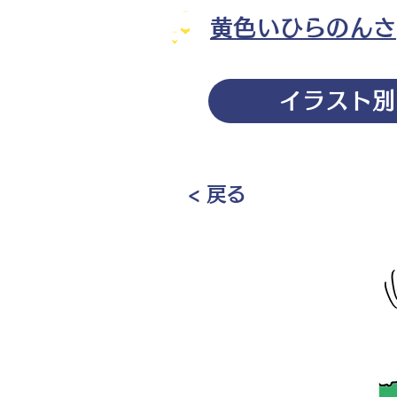
黄色いひらのんさ
イラスト別
< 戻る