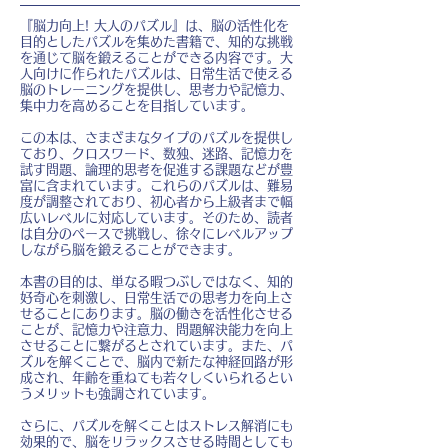
『脳力向上! 大人のパズル』は、脳の活性化を
目的としたパズルを集めた書籍で、知的な挑戦
を通じて脳を鍛えることができる内容です。大
人向けに作られたパズルは、日常生活で使える
脳のトレーニングを提供し、思考力や記憶力、
集中力を高めることを目指しています。
この本は、さまざまなタイプのパズルを提供し
ており、クロスワード、数独、迷路、記憶力を
試す問題、論理的思考を促進する課題などが豊
富に含まれています。これらのパズルは、難易
度が調整されており、初心者から上級者まで幅
広いレベルに対応しています。そのため、読者
は自分のペースで挑戦し、徐々にレベルアップ
しながら脳を鍛えることができます。
本書の目的は、単なる暇つぶしではなく、知的
好奇心を刺激し、日常生活での思考力を向上さ
せることにあります。脳の働きを活性化させる
ことが、記憶力や注意力、問題解決能力を向上
させることに繋がるとされています。また、パ
ズルを解くことで、脳内で新たな神経回路が形
成され、年齢を重ねても若々しくいられるとい
うメリットも強調されています。
さらに、パズルを解くことはストレス解消にも
効果的で、脳をリラックスさせる時間としても