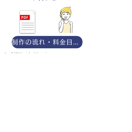
制作の流れ・料金目安・よくある質問はこちら
◎ご相談は無料です。
・用途（書籍、Web、パンフレット
等）
・点数（未定でも大丈夫です）
・ご希望納期
・ご予算（未定でも大丈夫です）
分かる範囲でご記入ください。
ポートフォリオダウンロー
ドはこちら。
お仕事の参考としてご覧く