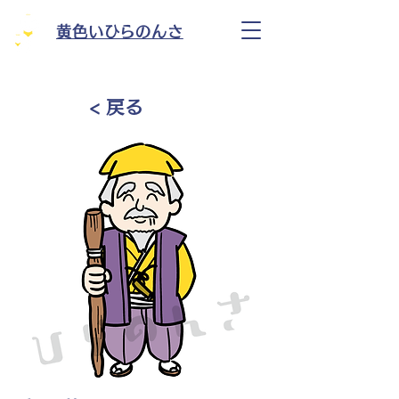
黄色いひらのんさ
< 戻る