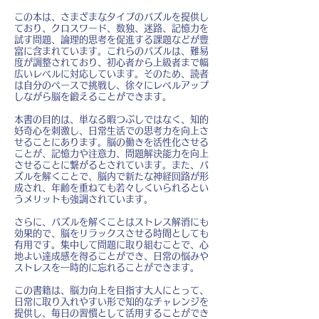
この本は、さまざまなタイプのパズルを提供し
ており、クロスワード、数独、迷路、記憶力を
試す問題、論理的思考を促進する課題などが豊
富に含まれています。これらのパズルは、難易
度が調整されており、初心者から上級者まで幅
広いレベルに対応しています。そのため、読者
は自分のペースで挑戦し、徐々にレベルアップ
しながら脳を鍛えることができます。
本書の目的は、単なる暇つぶしではなく、知的
好奇心を刺激し、日常生活での思考力を向上さ
せることにあります。脳の働きを活性化させる
ことが、記憶力や注意力、問題解決能力を向上
させることに繋がるとされています。また、パ
ズルを解くことで、脳内で新たな神経回路が形
成され、年齢を重ねても若々しくいられるとい
うメリットも強調されています。
さらに、パズルを解くことはストレス解消にも
効果的で、脳をリラックスさせる時間としても
有用です。集中して問題に取り組むことで、心
地よい達成感を得ることができ、日常の悩みや
ストレスを一時的に忘れることができます。
この書籍は、脳力向上を目指す大人にとって、
日常に取り入れやすい形で知的なチャレンジを
提供し、毎日の習慣として活用することができ