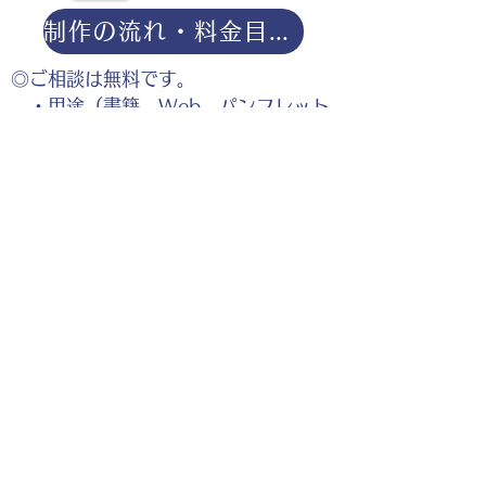
制作の流れ・料金目安・よくある質問はこちら
◎ご相談は無料です。
・用途（書籍、Web、パンフレット
等）
・点数（未定でも大丈夫です）
・ご希望納期
・ご予算（未定でも大丈夫です）
分かる範囲でご記入ください。
ポートフォリオダウンロー
ドはこちら。
お仕事の参考としてご覧く
ださい。
◎企業様・出版社様・個人様問わずお気軽にご相談
ください。
出版・Webを中心に300冊以上の書籍制作に携わ
り、