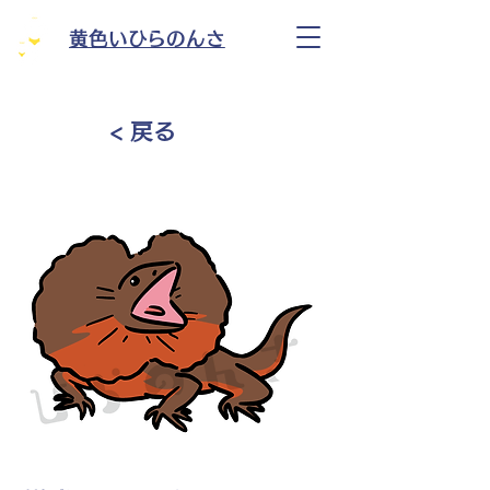
黄色いひらのんさ
< 戻る