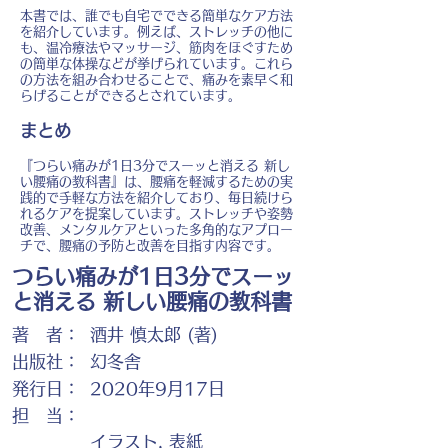
本書では、誰でも自宅でできる簡単なケア方法
を紹介しています。例えば、ストレッチの他に
も、温冷療法やマッサージ、筋肉をほぐすため
の簡単な体操などが挙げられています。これら
の方法を組み合わせることで、痛みを素早く和
らげることができるとされています。
まとめ
『つらい痛みが1日3分でスーッと消える 新し
い腰痛の教科書』は、腰痛を軽減するための実
践的で手軽な方法を紹介しており、毎日続けら
れるケアを提案しています。ストレッチや姿勢
改善、メンタルケアといった多角的なアプロー
チで、腰痛の予防と改善を目指す内容です。
つらい痛みが1日3分でスーッ
と消える 新しい腰痛の教科書
著 者：
酒井 慎太郎 (著)
出版社：
幻冬舎
発行日：
2020年9月17日
担 当：
イラスト, 表紙