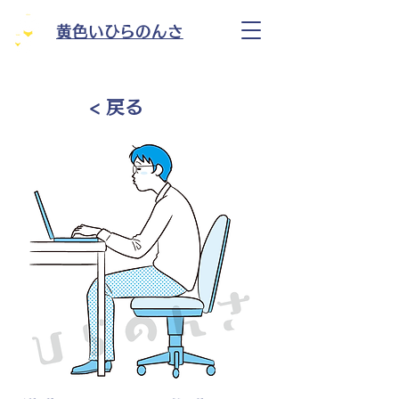
黄色いひらのんさ
< 戻る