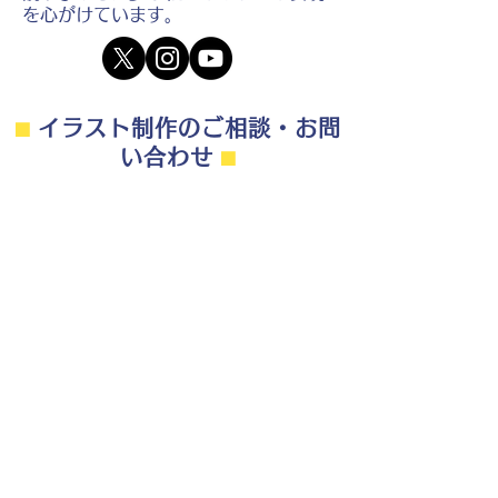
を心がけています。
⬛︎
イラスト制作のご相談・お問
い合わせ
⬛︎
制作の流れ・料金目安・よくある質問はこちら
◎ご相談は無料です。
・用途（書籍、Web、パンフレット
等）
・点数（未定でも大丈夫です）
・ご希望納期