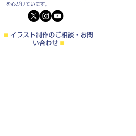
を心がけています。
⬛︎
イラスト制作のご相談・お問
い合わせ
⬛︎
制作の流れ・料金目安・よくある質問はこちら
◎ご相談は無料です。
・用途（書籍、Web、パンフレット
等）
・点数（未定でも大丈夫です）
・ご希望納期