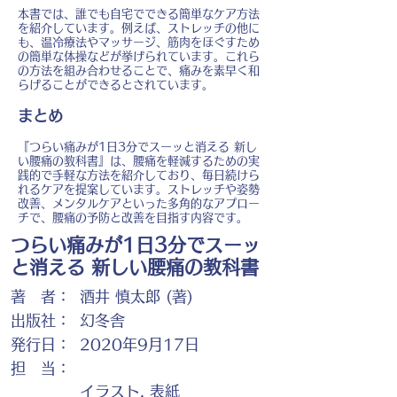
本書では、誰でも自宅でできる簡単なケア方法
を紹介しています。例えば、ストレッチの他に
も、温冷療法やマッサージ、筋肉をほぐすため
の簡単な体操などが挙げられています。これら
の方法を組み合わせることで、痛みを素早く和
らげることができるとされています。
まとめ
『つらい痛みが1日3分でスーッと消える 新し
い腰痛の教科書』は、腰痛を軽減するための実
践的で手軽な方法を紹介しており、毎日続けら
れるケアを提案しています。ストレッチや姿勢
改善、メンタルケアといった多角的なアプロー
チで、腰痛の予防と改善を目指す内容です。
つらい痛みが1日3分でスーッ
と消える 新しい腰痛の教科書
著 者：
酒井 慎太郎 (著)
出版社：
幻冬舎
発行日：
2020年9月17日
担 当：
イラスト, 表紙