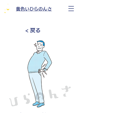
黄色いひらのんさ
< 戻る