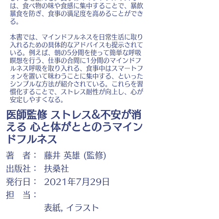
は、食べ物の味や食感に集中することで、暴飲
暴食を防ぎ、食事の満足度を高めることができ
る。
本書では、マインドフルネスを日常生活に取り
入れるための具体的なアドバイスも提示されて
いる。例えば、朝の5分間を使って簡単な呼吸
瞑想を行う、仕事の合間に1分間のマインドフ
ルネス呼吸を取り入れる、食事中はスマートフ
ォンを置いて味わうことに集中する、といった
シンプルな方法が紹介されている。これらを習
慣化することで、ストレス耐性が向上し、心が
安定しやすくなる。
医師監修 ストレス&不安が消
える 心と体がととのうマイン
ドフルネス
著 者：
藤井 英雄 (監修)
出版社：
扶桑社
発行日：
2021年7月29日
担 当：
表紙, イラスト