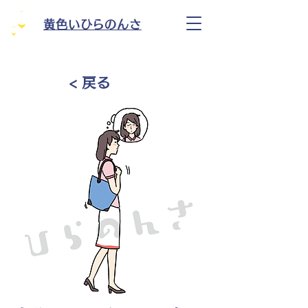
黄色いひらのんさ
< 戻る