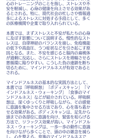
心のトレーニングのことを指し、ストレスや不
安を軽減し、心身の健康を向上させる効果があ
るとされる。特に、現代社会の忙しさや情報過
多によるストレスに対処する手段として、多く
の医療機関や企業で取り入れられている。
本書では、まずストレスと不安が私たちの心身
に及ぼす影響について説明する。慢性的なスト
レスは、自律神経のバランスを崩し、免疫機能
の低下や高血圧、うつ症状などを引き起こす原
因となる。また、不安を感じると脳内の扁桃体
が過剰に反応し、さらにストレスを増幅させる
悪循環に陥りやすい。こうした負の連鎖を断ち
切るために、マインドフルネスが有効であると
される。
マインドフルネスの基本的な実践方法として、
本書では「呼吸瞑想」「ボディスキャン」「マ
インドフルネス・ウォーキング」「食事のマイ
ンドフルネス」などが紹介されている。呼吸瞑
想は、深くゆっくりと呼吸しながら、その感覚
に意識を集中させる方法であり、心を落ち着か
せる効果がある。ボディスキャンは、足先から
頭までの各部位に意識を向け、緊張を和らげる
方法で、リラックス効果が高い。マインドフル
ネス・ウォーキングは、一歩一歩の動作に意識
を向けながら歩くことで、頭の中の雑念を減ら
し、心を整える。食事のマインドフルネスで