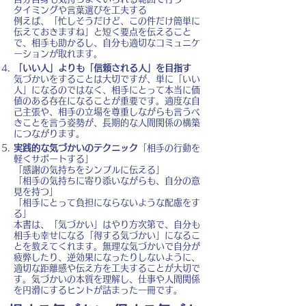
タイミングや言葉選びを工夫する
例えば、「忙しそうだけど、この件だけ簡単に
伝えておきますね」と短く要点を伝えること
で、相手も助かるし、自分も適切なコミュニケ
ーションが取れます。
「いい人」よりも「信頼される人」を目指す
気づかいをすることは大切ですが、単に「いい
人」になるのではなく、相手にとって本当に価
値のある存在になることが重要です。適度な自
己主張や、相手の立場を尊重しながらも言うべ
きことを言う姿勢が、長期的な人間関係の構築
につながります。
実践的な気づかいのテクニック
「相手の行動を
軽くサポートする」
「感謝の気持ちをシンプルに伝える」
「相手の気持ちに寄り添いながらも、自分の意
見を持つ」
「相手にとって負担にならないような配慮をす
る」
本書は、「気づかい」はやり方次第で、自分も
相手も幸せになる「得する気づかい」になるこ
とを教えてくれます。無理な気づかいで自分が
疲弊したり、逆効果になったりしないように、
適切な距離感や伝え方を工夫することが大切で
す。気づかいの本質を理解し、仕事や人間関係
を円滑にするヒントが詰まった一冊です。