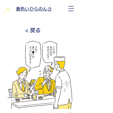
黄色いひらのんさ
< 戻る