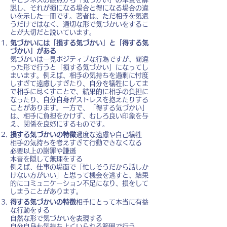
説し、それが損になる場合と得になる場合の違
いを示した一冊です。著者は、ただ相手を気遣
うだけではなく、適切な形で気づかいをするこ
とが大切だと説いています。
気づかいには「損する気づかい」と「得する気
づかい」がある
気づかいは一見ポジティブな行為ですが、間違
った形で行うと「損する気づかい」になってし
まいます。例えば、相手の気持ちを過剰に忖度
しすぎて遠慮しすぎたり、自分を犠牲にしてま
で相手に尽くすことで、結果的に相手の負担に
なったり、自分自身がストレスを抱えたりする
ことがあります。一方で、「得する気づかい」
は、相手に負担をかけず、むしろ良い印象を与
え、関係を良好にするものです。
損する気づかいの特徴
過度な遠慮や自己犠牲
相手の気持ちを考えすぎて行動できなくなる
必要以上の謝罪や謙遜
本音を隠して無理をする
例えば、仕事の場面で「忙しそうだから話しか
けない方がいい」と思って機会を逃すと、結果
的にコミュニケーション不足になり、損をして
しまうことがあります。
得する気づかいの特徴
相手にとって本当に有益
な行動をする
自然な形で気づかいを表現する
自分自身も気持ちよくいられる範囲で行う