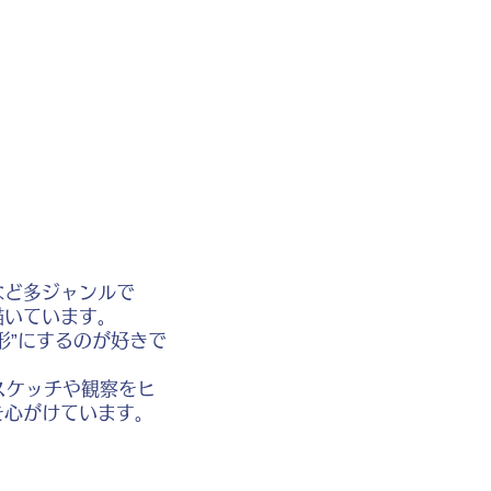
など多ジャンルで
描いています。
形”にするのが好きで
スケッチや観察をヒ
を心がけています。