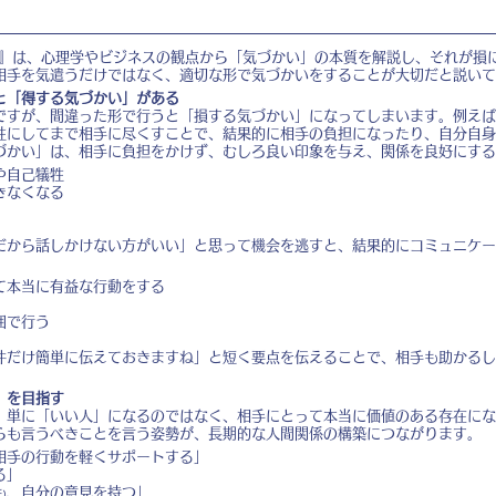
い』は、心理学やビジネスの観点から「気づかい」の本質を解説し、それが損
相手を気遣うだけではなく、適切な形で気づかいをすることが大切だと説いて
と「得する気づかい」がある
ですが、間違った形で行うと「損する気づかい」になってしまいます。例えば
牲にしてまで相手に尽くすことで、結果的に相手の負担になったり、自分自身
づかい」は、相手に負担をかけず、むしろ良い印象を与え、関係を良好にする
や自己犠牲
きなくなる
だから話しかけない方がいい」と思って機会を逃すと、結果的にコミュニケー
て本当に有益な行動をする
囲で行う
件だけ簡単に伝えておきますね」と短く要点を伝えることで、相手も助かるし
」を目指す
、単に「いい人」になるのではなく、相手にとって本当に価値のある存在にな
らも言うべきことを言う姿勢が、長期的な人間関係の構築につながります。
相手の行動を軽くサポートする」
る」
も、自分の意見を持つ」