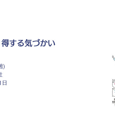
 得する気づかい
著)
社
1日
ト