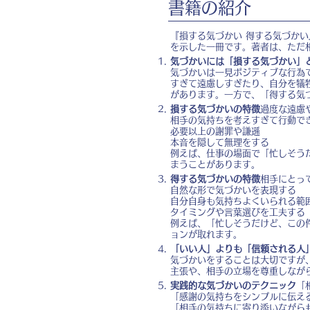
書籍の紹介
『損する気づかい 得する気づか
を示した一冊です。著者は、ただ
気づかいには「損する気づかい」
気づかいは一見ポジティブな行為
すぎて遠慮しすぎたり、自分を犠
があります。一方で、「得する気
損する気づかいの特徴
過度な遠慮
相手の気持ちを考えすぎて行動で
必要以上の謝罪や謙遜
本音を隠して無理をする
例えば、仕事の場面で「忙しそう
まうことがあります。
得する気づかいの特徴
相手にとっ
自然な形で気づかいを表現する
自分自身も気持ちよくいられる範
タイミングや言葉選びを工夫する
例えば、「忙しそうだけど、この
ョンが取れます。
「いい人」よりも「信頼される人
気づかいをすることは大切ですが
主張や、相手の立場を尊重しなが
実践的な気づかいのテクニック
「
「感謝の気持ちをシンプルに伝え
「相手の気持ちに寄り添いながら