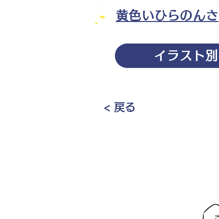
黄色いひらのんさ
イラスト別
< 戻る