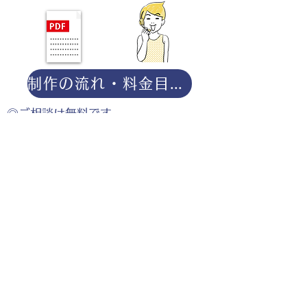
制作の流れ・料金目安・よくある質問はこちら
◎ご相談は無料です。
・用途（書籍、Web、パンフレット
等）
・点数（未定でも大丈夫です）
・ご希望納期
・ご予算（未定でも大丈夫です）
分かる範囲でご記入ください。
ポートフォリオダウンロー
ドはこちら。
お仕事の参考としてご覧く