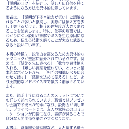
「説明のコツ」を紹介し、話し方に自信を持て
るようになる方法を具体的に示しています。
著者は、「説明が下手＝能力が低い」と誤解さ
れることが多いと指摘し、実際には伝え方を少
し工夫するだけで、相手の理解度が大きく変わ
ることを強調します。特に、仕事の場面では、
わかりにくい説明が誤解やミスを生む原因にな
るため、伝える技術を磨くことが大きな武器に
なると説いています。
本書の特徴は、説明力を高めるための具体的な
テクニックが豊富に紹介されている点です。例
えば、「結論を先に述べる」「数字や具体例を
入れる」「難しい言葉を使わない」といった基
本的なポイントから、「相手の知識レベルに合
わせて話す」「感情を込めて伝える」など、よ
り実践的なアドバイスまで幅広く網羅されてい
ます。
また、説明上手になることのメリットについて
も詳しく述べられています。職場ではプレゼン
や会議での発言が的確になり、説得力が増しま
す。プライベートでは、友人や家族とのコミュ
ニケーションが円滑になり、誤解が減ることで
良好な人間関係を築きやすくなります。
本書は、営業職や管理職など、人と接する機会