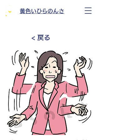
黄色いひらのんさ
< 戻る