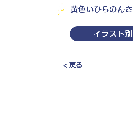
黄色いひらのんさ
イラスト別
< 戻る