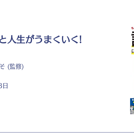
と人生がうまくいく!
 (監修)
3日
ト