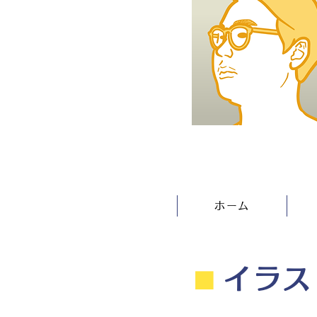
ホーム
⬛︎
イラス