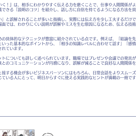
いく！』は、相手にわかりやすく伝える力を磨くことで、仕事や人間関係がよ
践できる「説明のコツ」を紹介し、話し方に自信を持てるようになる方法を具
い」と誤解されることが多いと指摘し、実際には伝え方を少し工夫するだけで
場面では、わかりにくい説明が誤解やミスを生む原因になるため、伝える技術
めの具体的なテクニックが豊富に紹介されている点です。例えば、「結論を先
といった基本的なポイントから、「相手の知識レベルに合わせて話す」「感情
されています。
ットについても詳しく述べられています。職場ではプレゼンや会議での発言が
族とのコミュニケーションが円滑になり、誤解が減ることで良好な人間関係を
と接する機会が多いビジネスパーソンにはもちろん、日常会話をよりスムーズ
じている人にとって、明日からすぐに使える実践的なヒントが満載の一冊です