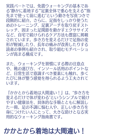
実践パートでは、免震ウォーキングの基本であ
る“静かに着地する”“足裏全体で重心を支える”“指
先まで使って前に進む”という動きを写真つきで
段階的に紹介。さらに、足指をしっかり使うた
めのトレーニング、足裏アーチを取り戻すスト
レッチ、固まった足関節を動かすエクササイズ
など、自宅で続けられるケア方法も豊富に掲載
されています。歩き方を変えるだけで足指の変
形が軽減したり、長年の痛みが改善したりする
読者の事例も紹介され、取り組むモチベーショ
ンが高まる構成です。
また、ウォーキングを習慣にする際の注意点
や、靴の選び方、インソール活用のポイントな
ど、日常生活で意識すべき要素にも触れ、歩く
たびに体が整う感覚を得られるよう工夫されて
います。
『かかとから着地は大間違い！』は、“歩き方を
変えるだけで体が変わる”というシンプルで続け
やすい健康法を、具体的な手順とともに解説し
た一冊。足の不調に悩む人や、正しい歩き方を
身につけたい人にとって、大きな助けとなる実
用的なウォーキング指南書です。
かかとから着地は大間違い！