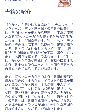
書籍の紹介
『かかとから着地は大間違い！ ―免震ウォーキ
ングでヘバーデン・浮き指・偏平足を改善』
は、足の使い方を根本から見直し、不調の原因
となる“誤った歩き方”を改善するための実践的
なウォーキング指南書です。特に、ヘバーデン
結節、浮き指、偏平足、外反母趾、足裏の痛み
など、足トラブルに悩む人のために“正しい着
地”と“足の機能を戻す動き”を丁寧に紹介してい
ます。本書が提案する「免震ウォーキング」
は、かかとから強く着地せず、衝撃を吸収する
ように足全体を使う歩き方で、関節や足裏への
負担を大きく減らせるのが特徴です。
まず、誤った歩き方がどのように足指の変形や
痛みを引き起こすのかを、イラストや図解を用
いて解説。かかと着地による衝撃、重心のズ
レ、足指が正しく使えない状態が、足だけでな
く膝・腰・姿勢にまで影響を与えることがわか
りやすく説明されています。特に「浮き指」や
「偏平足」は、足指が地面をつかめなくなるこ
とで体全体のバランスが崩れ、慢性的な不調や
疲れやすさにつながる点が強調されます。