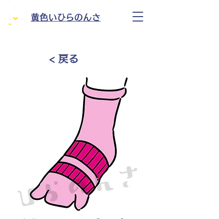
黄色いひらのんさ
< 戻る