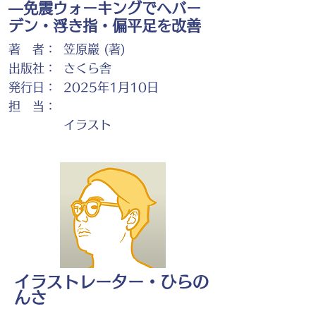
―免震ウォーキングでヘバー
デン・浮き指・偏平足を改善
著 者：
笠原巖 (著)
出版社：
さくら舎
発行日：
2025年1月10日
担 当：
イラスト
イラストレーター・ひらの
んさ