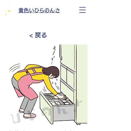
黄色いひらのんさ
< 戻る