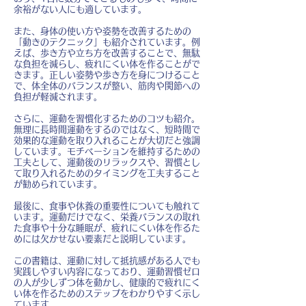
余裕がない人にも適しています。
また、身体の使い方や姿勢を改善するための
「動きのテクニック」も紹介されています。例
えば、歩き方や立ち方を改善することで、無駄
な負担を減らし、疲れにくい体を作ることがで
きます。正しい姿勢や歩き方を身につけること
で、体全体のバランスが整い、筋肉や関節への
負担が軽減されます。
さらに、運動を習慣化するためのコツも紹介。
無理に長時間運動をするのではなく、短時間で
効果的な運動を取り入れることが大切だと強調
しています。モチベーションを維持するための
工夫として、運動後のリラックスや、習慣とし
て取り入れるためのタイミングを工夫すること
が勧められています。
最後に、食事や休養の重要性についても触れて
います。運動だけでなく、栄養バランスの取れ
た食事や十分な睡眠が、疲れにくい体を作るた
めには欠かせない要素だと説明しています。
この書籍は、運動に対して抵抗感がある人でも
実践しやすい内容になっており、運動習慣ゼロ
の人が少しずつ体を動かし、健康的で疲れにく
い体を作るためのステップをわかりやすく示し
ています。