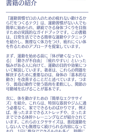
書籍の紹介
『運動習慣ゼロの人のための疲れない動けるか
らだをつくるテク』は、運動習慣がない人でも
簡単に始められ、継続できる身体づくりを目指
すための実践的なガイドブックです。この書籍
は、日常生活でできる簡単な運動やテクニック
を紹介し、無理なく体力をつけ、疲れにくい体
を作るためのアプローチを提案しています。
まず、運動を始める前に「体が硬くなってい
る」「動きが不自由」「疲れやすい」といった
悩みがある人に向けて、運動の目的や効果につ
いて解説しています。著者は、これらの問題を
解決するために重要なのは、身体の「基本的な
動き」を改善することだと述べています。つま
り、普段の動作で使う筋肉を柔軟にし、関節の
可動域を広げることが基本です。
次に、体を動かすための「簡単なエクササイ
ズ」を紹介。これらは、特別な器具やジムに通
う必要なく、家でできるものばかりです。例え
ば、座ったままできるストレッチや、立ったま
までできる体幹トレーニングなどが紹介されて
います。これらのエクササイズは、普段運動を
しない人でも無理なく続けられる内容になって
おり、1日に数分でできるものも多く、時間に