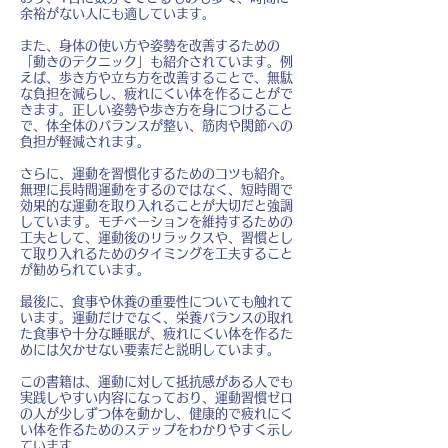
余裕がない人にも適しています。
また、身体の使い方や姿勢を改善するための
「動きのテクニック」も紹介されています。例
えば、歩き方や立ち方を改善することで、無駄
な負担を減らし、疲れにくい体を作ることがで
きます。正しい姿勢や歩き方を身につけること
で、体全体のバランスが整い、筋肉や関節への
負担が軽減されます。
さらに、運動を習慣化するためのコツも紹介。
無理に長時間運動をするのではなく、短時間で
効果的な運動を取り入れることが大切だと強調
しています。モチベーションを維持するための
工夫として、運動後のリラックスや、習慣とし
て取り入れるためのタイミングを工夫すること
が勧められています。
最後に、食事や休養の重要性についても触れて
います。運動だけでなく、栄養バランスの取れ
た食事や十分な睡眠が、疲れにくい体を作るた
めには欠かせない要素だと説明しています。
この書籍は、運動に対して抵抗感がある人でも
実践しやすい内容になっており、運動習慣ゼロ
の人が少しずつ体を動かし、健康的で疲れにく
い体を作るためのステップをわかりやすく示し
ています。