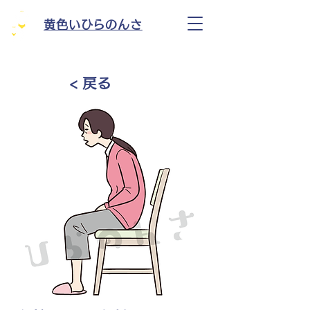
黄色いひらのんさ
< 戻る