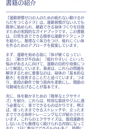
書籍の紹介
『運動習慣ゼロの人のための疲れない動けるか
らだをつくるテク』は、運動習慣がない人でも
簡単に始められ、継続できる身体づくりを目指
すための実践的なガイドブックです。この書籍
は、日常生活でできる簡単な運動やテクニック
を紹介し、無理なく体力をつけ、疲れにくい体
を作るためのアプローチを提案しています。
まず、運動を始める前に「体が硬くなってい
る」「動きが不自由」「疲れやすい」といった
悩みがある人に向けて、運動の目的や効果につ
いて解説しています。著者は、これらの問題を
解決するために重要なのは、身体の「基本的な
動き」を改善することだと述べています。つま
り、普段の動作で使う筋肉を柔軟にし、関節の
可動域を広げることが基本です。
次に、体を動かすための「簡単なエクササイ
ズ」を紹介。これらは、特別な器具やジムに通
う必要なく、家でできるものばかりです。例え
ば、座ったままできるストレッチや、立ったま
までできる体幹トレーニングなどが紹介されて
います。これらのエクササイズは、普段運動を
しない人でも無理なく続けられる内容になって
おり、1日に数分でできるものも多く、時間に