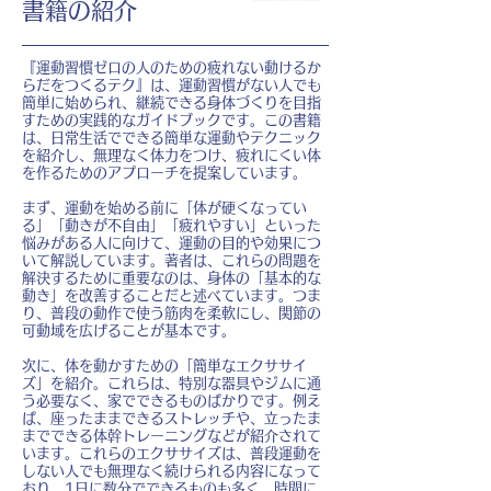
書籍の紹介
『運動習慣ゼロの人のための疲れない動けるか
らだをつくるテク』は、運動習慣がない人でも
簡単に始められ、継続できる身体づくりを目指
すための実践的なガイドブックです。この書籍
は、日常生活でできる簡単な運動やテクニック
を紹介し、無理なく体力をつけ、疲れにくい体
を作るためのアプローチを提案しています。
まず、運動を始める前に「体が硬くなってい
る」「動きが不自由」「疲れやすい」といった
悩みがある人に向けて、運動の目的や効果につ
いて解説しています。著者は、これらの問題を
解決するために重要なのは、身体の「基本的な
動き」を改善することだと述べています。つま
り、普段の動作で使う筋肉を柔軟にし、関節の
可動域を広げることが基本です。
次に、体を動かすための「簡単なエクササイ
ズ」を紹介。これらは、特別な器具やジムに通
う必要なく、家でできるものばかりです。例え
ば、座ったままできるストレッチや、立ったま
までできる体幹トレーニングなどが紹介されて
います。これらのエクササイズは、普段運動を
しない人でも無理なく続けられる内容になって
おり、1日に数分でできるものも多く、時間に