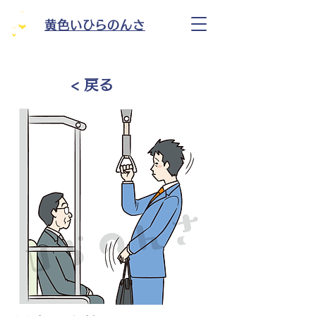
黄色いひらのんさ
< 戻る