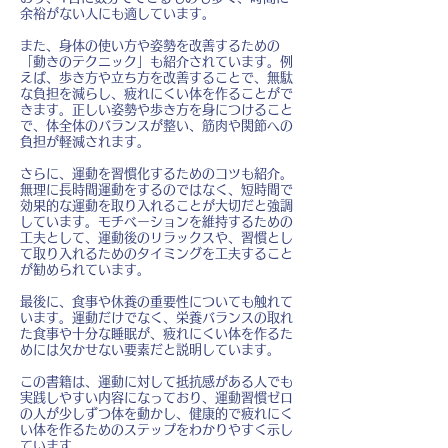
余裕がない人にも適しています。
また、身体の使い方や姿勢を改善するための
「動きのテクニック」も紹介されています。例
えば、歩き方や立ち方を改善することで、無駄
な負担を減らし、疲れにくい体を作ることがで
きます。正しい姿勢や歩き方を身につけること
で、体全体のバランスが整い、筋肉や関節への
負担が軽減されます。
さらに、運動を習慣化するためのコツも紹介。
無理に長時間運動をするのではなく、短時間で
効果的な運動を取り入れることが大切だと強調
しています。モチベーションを維持するための
工夫として、運動後のリラックスや、習慣とし
て取り入れるためのタイミングを工夫すること
が勧められています。
最後に、食事や休養の重要性についても触れて
います。運動だけでなく、栄養バランスの取れ
た食事や十分な睡眠が、疲れにくい体を作るた
めには欠かせない要素だと説明しています。
この書籍は、運動に対して抵抗感がある人でも
実践しやすい内容になっており、運動習慣ゼロ
の人が少しずつ体を動かし、健康的で疲れにく
い体を作るためのステップをわかりやすく示し
ています。