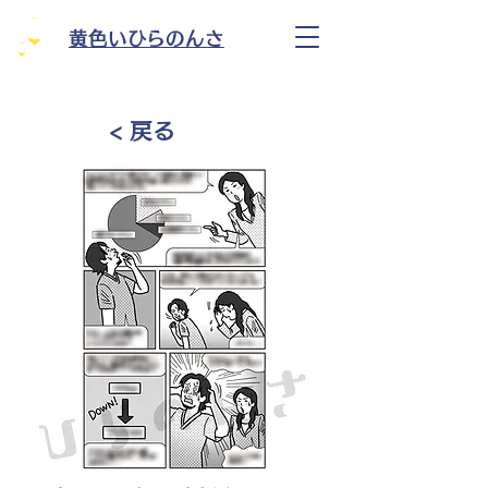
黄色いひらのんさ
< 戻る