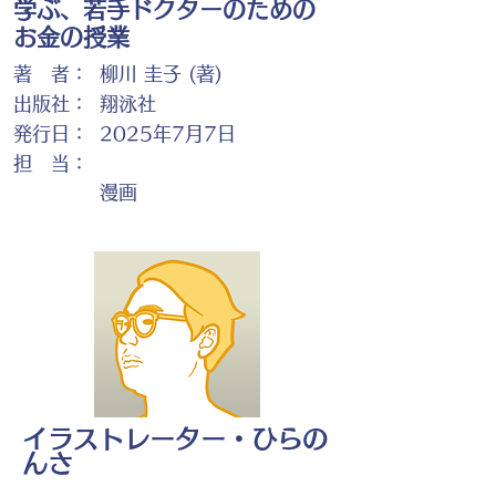
学ぶ、若手ドクターのための
お金の授業
著 者：
柳川 圭子 (著)
出版社：
翔泳社
発行日：
2025年7月7日
担 当：
漫画
イラストレーター・ひらの
んさ