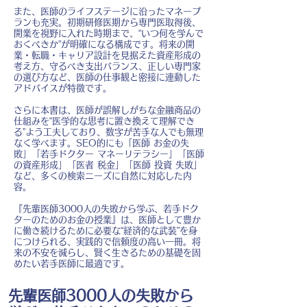
また、医師のライフステージに沿ったマネープ
ランも充実。初期研修医期から専門医取得後、
開業を視野に入れた時期まで、“いつ何を学んで
おくべきか”が明確になる構成です。将来の開
業・転職・キャリア設計を見据えた資産形成の
考え方、守るべき支出バランス、正しい専門家
の選び方など、医師の仕事観と密接に連動した
アドバイスが特徴です。
さらに本書は、医師が誤解しがちな金融商品の
仕組みを“医学的な思考に置き換えて理解でき
る”よう工夫しており、数字が苦手な人でも無理
なく学べます。SEO的にも「医師 お金の失
敗」「若手ドクター マネーリテラシー」「医師
の資産形成」「医者 税金」「医師 投資 失敗」
など、多くの検索ニーズに自然に対応した内
容。
『先輩医師3000人の失敗から学ぶ、若手ドク
ターのためのお金の授業』は、医師として豊か
に働き続けるために必要な“経済的な武装”を身
につけられる、実践的で信頼度の高い一冊。将
来の不安を減らし、賢く生きるための基礎を固
めたい若手医師に最適です。
先輩医師3000人の失敗から