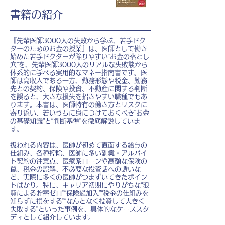
書籍の紹介
『先輩医師3000人の失敗から学ぶ、若手ドク
ターのためのお金の授業』は、医師として働き
始めた若手ドクターが陥りやすい“お金の落とし
穴”を、先輩医師3000人のリアルな失敗談から
体系的に学べる実用的なマネー指南書です。医
師は高収入である一方、勤務形態や税金、勤務
先との契約、保険や投資、不動産に関する判断
を誤ると、大きな損失を招きやすい職種でもあ
ります。本書は、医師特有の働き方とリスクに
寄り添い、若いうちに身につけておくべき“お金
の基礎知識”と“判断基準”を徹底解説していま
す。
扱われる内容は、医師が初めて直面する給与の
仕組み、各種控除、医師に多い副業・アルバイ
ト契約の注意点、医療系ローンや高額な保険の
罠、税金の誤解、不必要な投資話への誘いな
ど、実際に多くの医師がつまずいてきたポイン
トばかり。特に、キャリア初期にやりがちな“浪
費による貯蓄ゼロ”“保険過加入”“税金の仕組みを
知らずに損をする”“なんとなく投資して大きく
失敗する”といった事例を、具体的なケーススタ
ディとして紹介しています。