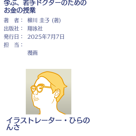
学ぶ、若手ドクターのための
お金の授業
著 者：
柳川 圭子 (著)
出版社：
翔泳社
発行日：
2025年7月7日
担 当：
漫画
イラストレーター・ひらの
んさ