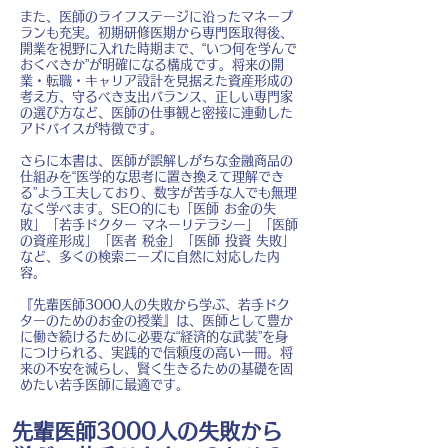
また、医師のライフステージに沿ったマネープ
ランも充実。初期研修医期から専門医取得後、
開業を視野に入れた時期まで、“いつ何を学んで
おくべきか”が明確になる構成です。将来の開
業・転職・キャリア設計を見据えた資産形成の
考え方、守るべき支出バランス、正しい専門家
の選び方など、医師の仕事観と密接に連動した
アドバイスが特徴です。
さらに本書は、医師が誤解しがちな金融商品の
仕組みを“医学的な思考に置き換えて理解でき
る”よう工夫しており、数字が苦手な人でも無理
なく学べます。SEO的にも「医師 お金の失
敗」「若手ドクター マネーリテラシー」「医師
の資産形成」「医者 税金」「医師 投資 失敗」
など、多くの検索ニーズに自然に対応した内
容。
『先輩医師3000人の失敗から学ぶ、若手ドク
ターのためのお金の授業』は、医師として豊か
に働き続けるために必要な“経済的な武装”を身
につけられる、実践的で信頼度の高い一冊。将
来の不安を減らし、賢く生きるための基礎を固
めたい若手医師に最適です。
先輩医師3000人の失敗から