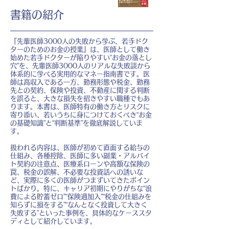
書籍の紹介
『先輩医師3000人の失敗から学ぶ、若手ドク
ターのためのお金の授業』は、医師として働き
始めた若手ドクターが陥りやすい“お金の落とし
穴”を、先輩医師3000人のリアルな失敗談から
体系的に学べる実用的なマネー指南書です。医
師は高収入である一方、勤務形態や税金、勤務
先との契約、保険や投資、不動産に関する判断
を誤ると、大きな損失を招きやすい職種でもあ
ります。本書は、医師特有の働き方とリスクに
寄り添い、若いうちに身につけておくべき“お金
の基礎知識”と“判断基準”を徹底解説していま
す。
扱われる内容は、医師が初めて直面する給与の
仕組み、各種控除、医師に多い副業・アルバイ
ト契約の注意点、医療系ローンや高額な保険の
罠、税金の誤解、不必要な投資話への誘いな
ど、実際に多くの医師がつまずいてきたポイン
トばかり。特に、キャリア初期にやりがちな“浪
費による貯蓄ゼロ”“保険過加入”“税金の仕組みを
知らずに損をする”“なんとなく投資して大きく
失敗する”といった事例を、具体的なケーススタ
ディとして紹介しています。