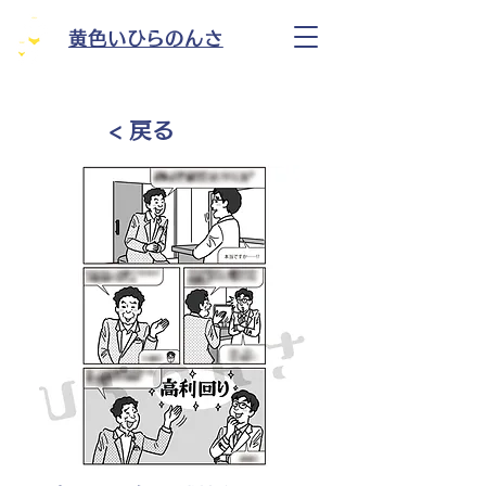
黄色いひらのんさ
< 戻る