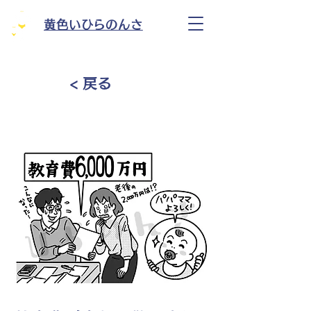
黄色いひらのんさ
< 戻る