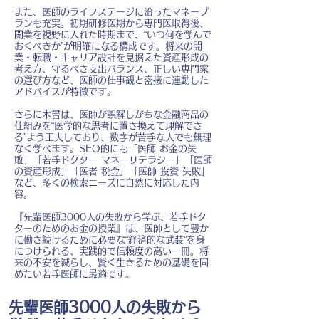
また、医師のライフステージに沿ったマネープ
ランも充実。初期研修医期から専門医取得後、
開業を視野に入れた時期まで、“いつ何を学んで
おくべきか”が明確になる構成です。将来の開
業・転職・キャリア設計を見据えた資産形成の
考え方、守るべき支出バランス、正しい専門家
の選び方など、医師の仕事観と密接に連動した
アドバイスが特徴です。
さらに本書は、医師が誤解しがちな金融商品の
仕組みを“医学的な思考に置き換えて理解でき
る”よう工夫しており、数字が苦手な人でも無理
なく学べます。SEO的にも「医師 お金の失
敗」「若手ドクター マネーリテラシー」「医師
の資産形成」「医者 税金」「医師 投資 失敗」
など、多くの検索ニーズに自然に対応した内
容。
『先輩医師3000人の失敗から学ぶ、若手ドク
ターのためのお金の授業』は、医師として豊か
に働き続けるために必要な“経済的な武装”を身
につけられる、実践的で信頼度の高い一冊。将
来の不安を減らし、賢く生きるための基礎を固
めたい若手医師に最適です。
先輩医師3000人の失敗から