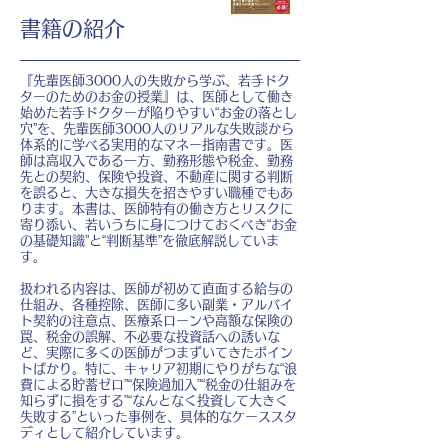
書籍の紹介
『先輩医師3000人の失敗から学ぶ、若手ドク
ターのためのお金の授業』は、医師として働き
始めた若手ドクターが陥りやすい“お金の落とし
穴”を、先輩医師3000人のリアルな失敗談から
体系的に学べる実用的なマネー指南書です。医
師は高収入である一方、勤務形態や税金、勤務
先との契約、保険や投資、不動産に関する判断
を誤ると、大きな損失を招きやすい職種でもあ
ります。本書は、医師特有の働き方とリスクに
寄り添い、若いうちに身につけておくべき“お金
の基礎知識”と“判断基準”を徹底解説していま
す。
扱われる内容は、医師が初めて直面する給与の
仕組み、各種控除、医師に多い副業・アルバイ
ト契約の注意点、医療系ローンや高額な保険の
罠、税金の誤解、不必要な投資話への誘いな
ど、実際に多くの医師がつまずいてきたポイン
トばかり。特に、キャリア初期にやりがちな“浪
費による貯蓄ゼロ”“保険過加入”“税金の仕組みを
知らずに損をする”“なんとなく投資して大きく
失敗する”といった事例を、具体的なケーススタ
ディとして紹介しています。