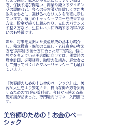
しまう問題、収入が不安定になりやすい働き
方、保険の選び間違い、副業や独立のタイミン
グの誤解など、多くの美容師が経験してきた失
敗例をもとに、避けるべきリスクを明確に示し
ています。毎月のキャッシュフローを改善する
方法、貯金が続く仕組み作り、支出のバランス
の整え方など、生活レベルに直結する内容が多
いのも特徴です。
また、将来を見据えた資産形成の基本も紹介
し、積立投資・保険の見直し・老後資金の考え
方を“美容師の働き方に合った形”で解説。特に
独立を考えている美容師に向けては、開業時の
資金計画、必要経費、融資の仕組み、経営者と
して知っておくべきマネーリテラシーにも触れ
ています。
『美容師のための！お金のベーシック』は、美
容師人生をより安定させ、自由な働き方を実現
するための“お金の教科書”。今日から使える基
礎知識が詰まった、専門職向けマネー入門書で
す。
美容師のための！お金のベー
シック