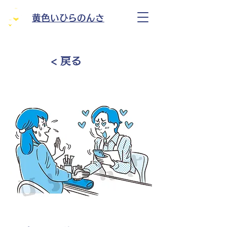
黄色いひらのんさ
< 戻る