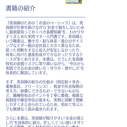
書籍の紹介
『美容師のための！お金のベーシック』は、美
容師が仕事を続けながら“お金で損をしないため
に最低限知っておくべき基礎知識”を、わかりや
すくまとめた実用マネー入門書です。美容師と
いう職業は、働き方・給与体系・独立のタイミ
ングなどが一般の会社員と大きく異なるため、
誤った判断をすると収入が安定しなかったり、
将来に向けた資産形成ができなかったりするケ
ースが多くあります。本書は、そうした美容師
特有の金銭リスクに寄り添いながら、“今日から
実践できるお金の使い方・守り方・増やし方”を
体系的に解説しています。
まず、美容師の給与の仕組み（固定給＋歩合、
業務委託、フリーランス）、税金や社会保険の
考え方、経費にできるもの・できないものな
ど、職種特有のポイントを丁寧に整理。複雑な
税制度や確定申告の基本も、実例と図解で理解
しやすくまとめられているため、初めて学ぶ人
でも無理なく読み進められます。
さらに本書は、美容師が陥りやすい“お金の落と
し穴”を具体的に紹介。忙しくてつい使いすぎて