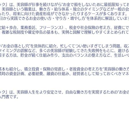
ック』は、美容師が仕事を続けながら“お金で損をしないために最低限知ってお
。美容師という職業は、働き方・給与体系・独立のタイミングなどが一般の会
ったり、将来に向けた資産形成ができなかったりするケースが多くあります。
今日から実践できるお金の使い方・守り方・増やし方”を体系的に解説していま
定給＋歩合、業務委託、フリーランス）、税金や社会保険の考え方、経費にで
。複雑な税制度や確定申告の基本も、実例と図解で理解しやすくまとめられて
い“お金の落とし穴”を具体的に紹介。忙しくてつい使いすぎてしまう問題、収
タイミングの誤解など、多くの美容師が経験してきた失敗例をもとに、避ける
善する方法、貯金が続く仕組み作り、支出のバランスの整え方など、生活レベ
基本も紹介し、積立投資・保険の見直し・老後資金の考え方を“美容師の働き方
業時の資金計画、必要経費、融資の仕組み、経営者として知っておくべきマネ
ック』は、美容師人生をより安定させ、自由な働き方を実現するための“お金の
入門書です。