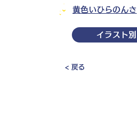
黄色いひらのんさ
イラスト別
< 戻る