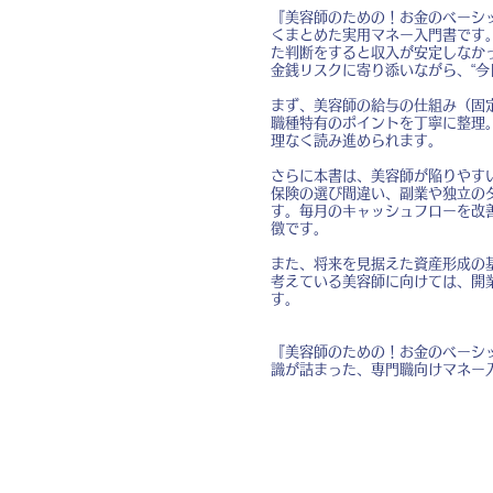
『美容師のための！お金のベーシ
くまとめた実用マネー入門書です
た判断をすると収入が安定しなか
金銭リスクに寄り添いながら、“
まず、美容師の給与の仕組み（固
職種特有のポイントを丁寧に整理
理なく読み進められます。
さらに本書は、美容師が陥りやす
保険の選び間違い、副業や独立の
す。毎月のキャッシュフローを改
徴です。
また、将来を見据えた資産形成の
考えている美容師に向けては、開
す。
『美容師のための！お金のベーシ
識が詰まった、専門職向けマネー