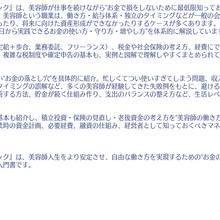
ック』は、美容師が仕事を続けながら“お金で損をしないために最低限知ってお
。美容師という職業は、働き方・給与体系・独立のタイミングなどが一般の会
ったり、将来に向けた資産形成ができなかったりするケースが多くあります。
今日から実践できるお金の使い方・守り方・増やし方”を体系的に解説していま
定給＋歩合、業務委託、フリーランス）、税金や社会保険の考え方、経費にで
。複雑な税制度や確定申告の基本も、実例と図解で理解しやすくまとめられて
い“お金の落とし穴”を具体的に紹介。忙しくてつい使いすぎてしまう問題、収
タイミングの誤解など、多くの美容師が経験してきた失敗例をもとに、避ける
善する方法、貯金が続く仕組み作り、支出のバランスの整え方など、生活レベ
基本も紹介し、積立投資・保険の見直し・老後資金の考え方を“美容師の働き方
業時の資金計画、必要経費、融資の仕組み、経営者として知っておくべきマネ
ック』は、美容師人生をより安定させ、自由な働き方を実現するための“お金の
入門書です。