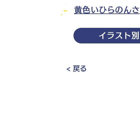
黄色いひらのんさ
イラスト別
< 戻る