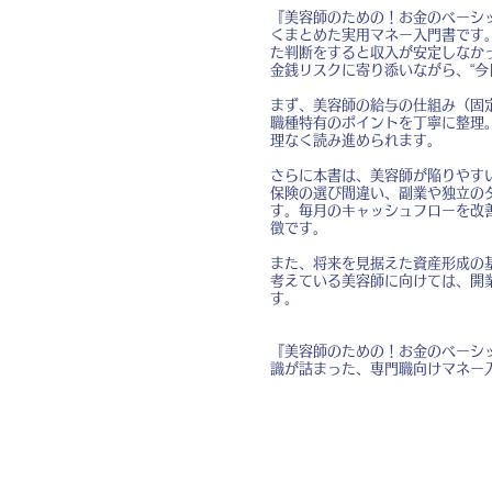
『美容師のための！お金のベーシ
くまとめた実用マネー入門書です
た判断をすると収入が安定しなか
金銭リスクに寄り添いながら、“
まず、美容師の給与の仕組み（固
職種特有のポイントを丁寧に整理
理なく読み進められます。
さらに本書は、美容師が陥りやす
保険の選び間違い、副業や独立の
す。毎月のキャッシュフローを改
徴です。
また、将来を見据えた資産形成の
考えている美容師に向けては、開
す。
『美容師のための！お金のベーシ
識が詰まった、専門職向けマネー