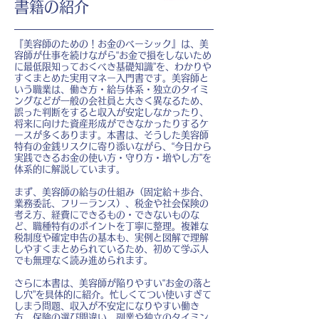
書籍の紹介
『美容師のための！お金のベーシック』は、美
容師が仕事を続けながら“お金で損をしないため
に最低限知っておくべき基礎知識”を、わかりや
すくまとめた実用マネー入門書です。美容師と
いう職業は、働き方・給与体系・独立のタイミ
ングなどが一般の会社員と大きく異なるため、
誤った判断をすると収入が安定しなかったり、
将来に向けた資産形成ができなかったりするケ
ースが多くあります。本書は、そうした美容師
特有の金銭リスクに寄り添いながら、“今日から
実践できるお金の使い方・守り方・増やし方”を
体系的に解説しています。
まず、美容師の給与の仕組み（固定給＋歩合、
業務委託、フリーランス）、税金や社会保険の
考え方、経費にできるもの・できないものな
ど、職種特有のポイントを丁寧に整理。複雑な
税制度や確定申告の基本も、実例と図解で理解
しやすくまとめられているため、初めて学ぶ人
でも無理なく読み進められます。
さらに本書は、美容師が陥りやすい“お金の落と
し穴”を具体的に紹介。忙しくてつい使いすぎて
しまう問題、収入が不安定になりやすい働き
方、保険の選び間違い、副業や独立のタイミン