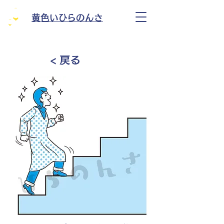
黄色いひらのんさ
< 戻る