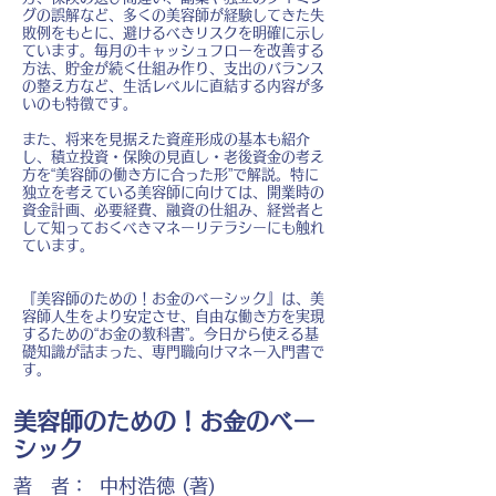
グの誤解など、多くの美容師が経験してきた失
敗例をもとに、避けるべきリスクを明確に示し
ています。毎月のキャッシュフローを改善する
方法、貯金が続く仕組み作り、支出のバランス
の整え方など、生活レベルに直結する内容が多
いのも特徴です。
また、将来を見据えた資産形成の基本も紹介
し、積立投資・保険の見直し・老後資金の考え
方を“美容師の働き方に合った形”で解説。特に
独立を考えている美容師に向けては、開業時の
資金計画、必要経費、融資の仕組み、経営者と
して知っておくべきマネーリテラシーにも触れ
ています。
『美容師のための！お金のベーシック』は、美
容師人生をより安定させ、自由な働き方を実現
するための“お金の教科書”。今日から使える基
礎知識が詰まった、専門職向けマネー入門書で
す。
美容師のための！お金のベー
シック
著 者：
中村浩徳 (著)