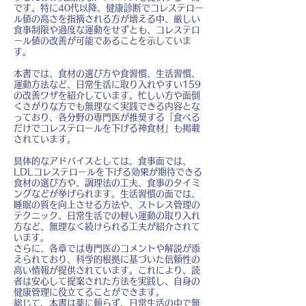
です。特に40代以降、健康診断でコレステロー
ル値の高さを指摘される方が増える中、厳しい
食事制限や過度な運動をせずとも、コレステロ
ール値の改善が可能であることを示していま
す。
本書では、食材の選び方や食習慣、生活習慣、
運動方法など、日常生活に取り入れやすい159
の改善ワザを紹介しています。忙しい方や面倒
くさがりな方でも無理なく実践できる内容とな
っており、各分野の専門医が推奨する「食べる
だけでコレステロールを下げる神食材」も掲載
されています。
具体的なアドバイスとしては、食事面では、
LDLコレステロールを下げる効果が期待できる
食材の選び方や、調理法の工夫、食事のタイミ
ングなどが挙げられます。生活習慣の面では、
睡眠の質を向上させる方法や、ストレス管理の
テクニック、日常生活での軽い運動の取り入れ
方など、無理なく続けられる工夫が紹介されて
います。
さらに、各章では専門医のコメントや解説が添
えられており、科学的根拠に基づいた信頼性の
高い情報が提供されています。これにより、読
者は安心して提案された方法を実践し、自身の
健康管理に役立てることができます。
総じて、本書は薬に頼らず、日常生活の中で無