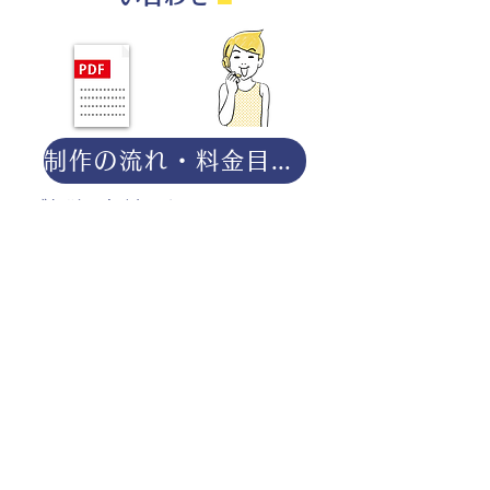
制作の流れ・料金目安・よくある質問はこちら
◎ご相談は無料です。
・用途（書籍、Web、パンフレット
等）
・点数（未定でも大丈夫です）
・ご希望納期
・ご予算（未定でも大丈夫です）
分かる範囲でご記入ください。
ポートフォリオダウンロー
ドはこちら。
お仕事の参考としてご覧く