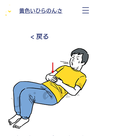
黄色いひらのんさ
< 戻る