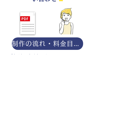
制作の流れ・料金目安・よくある質問はこちら
◎ご相談は無料です。
・用途（書籍、Web、パンフレット
等）
・点数（未定でも大丈夫です）
・ご希望納期
・ご予算（未定でも大丈夫です）
分かる範囲でご記入ください。
ポートフォリオダウンロー
ドはこちら。
お仕事の参考としてご覧く