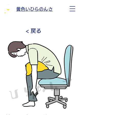
黄色いひらのんさ
< 戻る