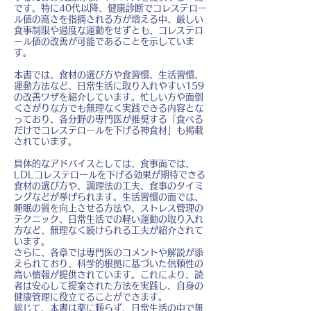
です。特に40代以降、健康診断でコレステロー
ル値の高さを指摘される方が増える中、厳しい
食事制限や過度な運動をせずとも、コレステロ
ール値の改善が可能であることを示していま
す。
本書では、食材の選び方や食習慣、生活習慣、
運動方法など、日常生活に取り入れやすい159
の改善ワザを紹介しています。忙しい方や面倒
くさがりな方でも無理なく実践できる内容とな
っており、各分野の専門医が推奨する「食べる
だけでコレステロールを下げる神食材」も掲載
されています。
具体的なアドバイスとしては、食事面では、
LDLコレステロールを下げる効果が期待できる
食材の選び方や、調理法の工夫、食事のタイミ
ングなどが挙げられます。生活習慣の面では、
睡眠の質を向上させる方法や、ストレス管理の
テクニック、日常生活での軽い運動の取り入れ
方など、無理なく続けられる工夫が紹介されて
います。
さらに、各章では専門医のコメントや解説が添
えられており、科学的根拠に基づいた信頼性の
高い情報が提供されています。これにより、読
者は安心して提案された方法を実践し、自身の
健康管理に役立てることができます。
総じて、本書は薬に頼らず、日常生活の中で無