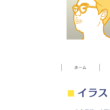
ホーム
⬛︎
イラス