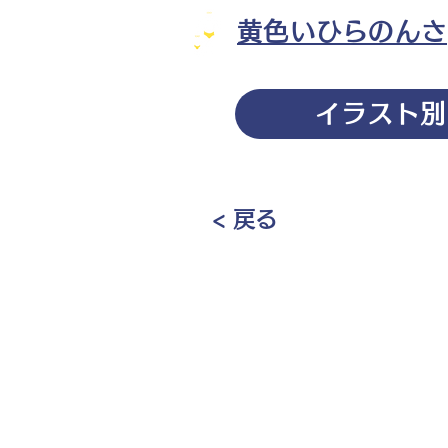
黄色いひらのんさ
イラスト別
< 戻る