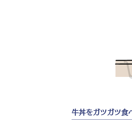
牛丼をガツガツ食