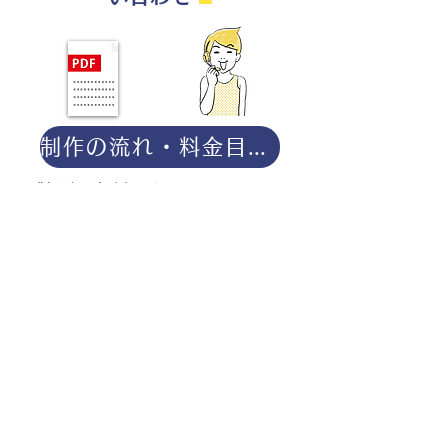
制作の流れ・料金目安・よくある質問はこちら
◎ご相談は無料です。
・用途（書籍、Web、パンフレット
等）
・点数（未定でも大丈夫です）
・ご希望納期
・ご予算（未定でも大丈夫です）
分かる範囲でご記入ください。
ポートフォリオダウンロー
ドはこちら。
お仕事の参考としてご覧く