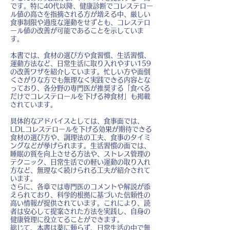
です。特に40代以降、健康診断でコレステロー
ル値の高さを指摘される方が増える中、厳しい
食事制限や過度な運動をせずとも、コレステロ
ール値の改善が可能であることを示していま
す。
本書では、食材の選び方や食習慣、生活習慣、
運動方法など、日常生活に取り入れやすい159
の改善ワザを紹介しています。忙しい方や面倒
くさがりな方でも無理なく実践できる内容とな
っており、各分野の専門医が推奨する「食べる
だけでコレステロールを下げる神食材」も掲載
されています。
具体的なアドバイスとしては、食事面では、
LDLコレステロールを下げる効果が期待できる
食材の選び方や、調理法の工夫、食事のタイミ
ングなどが挙げられます。生活習慣の面では、
睡眠の質を向上させる方法や、ストレス管理の
テクニック、日常生活での軽い運動の取り入れ
方など、無理なく続けられる工夫が紹介されて
います。
さらに、各章では専門医のコメントや解説が添
えられており、科学的根拠に基づいた信頼性の
高い情報が提供されています。これにより、読
者は安心して提案された方法を実践し、自身の
健康管理に役立てることができます。
総じて、本書は薬に頼らず、日常生活の中で無