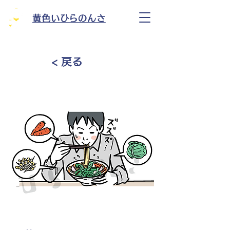
黄色いひらのんさ
< 戻る