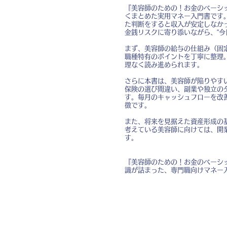
『美容師のための！お金のベーシ
くまとめた実用マネー入門書です
た判断をすると収入が安定しなか
金銭リスクに寄り添いながら、“
まず、美容師の給与の仕組み（固
職種特有のポイントを丁寧に整理
理なく読み進められます。
さらに本書は、美容師が陥りやす
保険の選び間違い、副業や独立の
す。毎月のキャッシュフローを改
徴です。
また、将来を見据えた資産形成の
考えている美容師に向けては、開
す。
『美容師のための！お金のベーシ
識が詰まった、専門職向けマネー