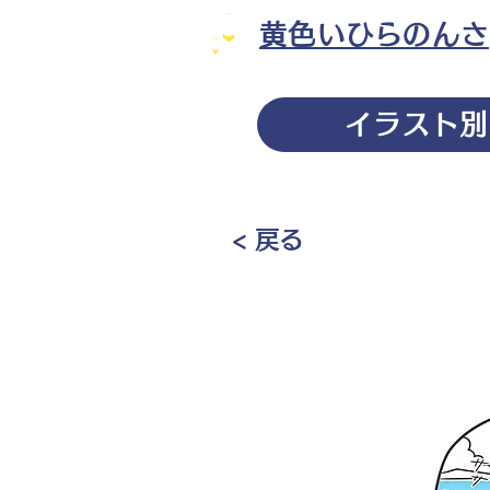
黄色いひらのんさ
イラスト別
< 戻る