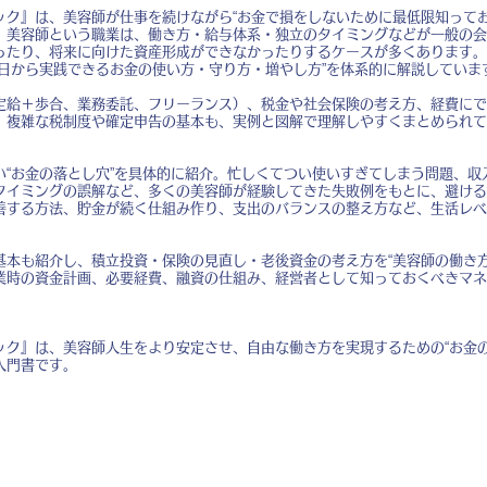
ック』は、美容師が仕事を続けながら“お金で損をしないために最低限知ってお
。美容師という職業は、働き方・給与体系・独立のタイミングなどが一般の会
ったり、将来に向けた資産形成ができなかったりするケースが多くあります。
今日から実践できるお金の使い方・守り方・増やし方”を体系的に解説していま
定給＋歩合、業務委託、フリーランス）、税金や社会保険の考え方、経費にで
。複雑な税制度や確定申告の基本も、実例と図解で理解しやすくまとめられて
い“お金の落とし穴”を具体的に紹介。忙しくてつい使いすぎてしまう問題、収
タイミングの誤解など、多くの美容師が経験してきた失敗例をもとに、避ける
善する方法、貯金が続く仕組み作り、支出のバランスの整え方など、生活レベ
基本も紹介し、積立投資・保険の見直し・老後資金の考え方を“美容師の働き方
業時の資金計画、必要経費、融資の仕組み、経営者として知っておくべきマネ
ック』は、美容師人生をより安定させ、自由な働き方を実現するための“お金の
入門書です。