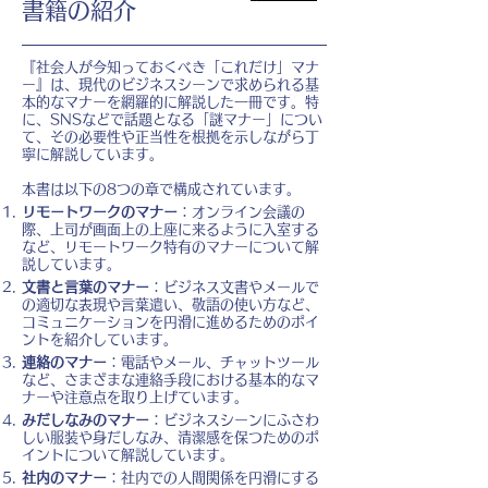
書籍の紹介
『社会人が今知っておくべき「これだけ」マナ
ー』は、現代のビジネスシーンで求められる基
本的なマナーを網羅的に解説した一冊です。特
に、SNSなどで話題となる「謎マナー」につい
て、その必要性や正当性を根拠を示しながら丁
寧に解説しています。
本書は以下の8つの章で構成されています。
リモートワークのマナー
：オンライン会議の
際、上司が画面上の上座に来るように入室する
など、リモートワーク特有のマナーについて解
説しています。
文書と言葉のマナー
：ビジネス文書やメールで
の適切な表現や言葉遣い、敬語の使い方など、
コミュニケーションを円滑に進めるためのポイ
ントを紹介しています。
連絡のマナー
：電話やメール、チャットツール
など、さまざまな連絡手段における基本的なマ
ナーや注意点を取り上げています。
みだしなみのマナー
：ビジネスシーンにふさわ
しい服装や身だしなみ、清潔感を保つためのポ
イントについて解説しています。
社内のマナー
：社内での人間関係を円滑にする