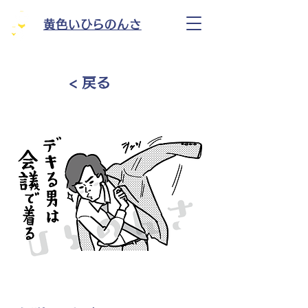
黄色いひらのんさ
< 戻る