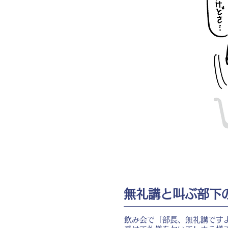
無礼講と叫ぶ部下
飲み会で「部長、無礼講です