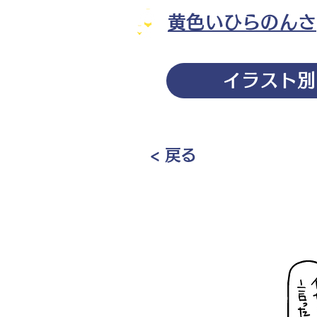
黄色いひらのんさ
イラスト別
< 戻る