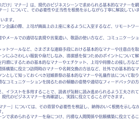
れだけ」マナー』は、現代のビジネスシーンで求められる基本的なマナーを網
マナー」について、その必要性や正当性を根拠を示しながら丁寧に解説してい
ています。
イン会議の際、上司が画面上の上座に来るように入室するなど、リモートワー
書やメールでの適切な表現や言葉遣い、敬語の使い方など、コミュニケーショ
ャットツールなど、さまざまな連絡手段における基本的なマナーや注意点を取
ーンにふさわしい服装や身だしなみ、清潔感を保つためのポイントについて解
を円滑にするための基本的なマナーやエチケット、上司や同僚との接し方など
関係構築に役立つ訪問時のマナーや名刺交換の方法など、社外での基本的なマ
ソンとして知っておくべき冠婚葬祭の基本的なマナーや礼儀作法について取り
滑なコミュニケーションを図るための傾聴の姿勢や適切なフィードバックの方
。
え、イラストを多用することで、読者が気軽に読み進められるよう工夫されて
、現代のビジネスマナーを再確認し、実践に役立てることができます。
謎マナー」については、その背景や必要性を検証し、納得のいく根拠を示しな
す。
ーンで求められるマナーを身につけ、円滑な人間関係や信頼構築に役立てるこ