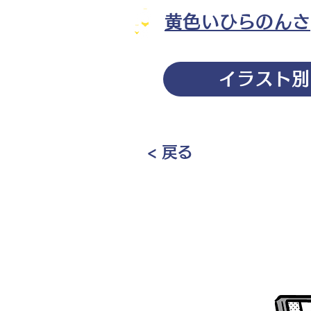
黄色いひらのんさ
イラスト別
< 戻る