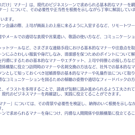
れだけ」マナー』は、現代のビジネスシーンで求められる基本的なマナーを網
マナー」について、その必要性や正当性を根拠を示しながら丁寧に解説してい
ています。
イン会議の際、上司が画面上の上座に来るように入室するなど、リモートワー
書やメールでの適切な表現や言葉遣い、敬語の使い方など、コミュニケーショ
ャットツールなど、さまざまな連絡手段における基本的なマナーや注意点を取
ーンにふさわしい服装や身だしなみ、清潔感を保つためのポイントについて解
を円滑にするための基本的なマナーやエチケット、上司や同僚との接し方など
関係構築に役立つ訪問時のマナーや名刺交換の方法など、社外での基本的なマ
ソンとして知っておくべき冠婚葬祭の基本的なマナーや礼儀作法について取り
滑なコミュニケーションを図るための傾聴の姿勢や適切なフィードバックの方
。
え、イラストを多用することで、読者が気軽に読み進められるよう工夫されて
、現代のビジネスマナーを再確認し、実践に役立てることができます。
謎マナー」については、その背景や必要性を検証し、納得のいく根拠を示しな
す。
ーンで求められるマナーを身につけ、円滑な人間関係や信頼構築に役立てるこ