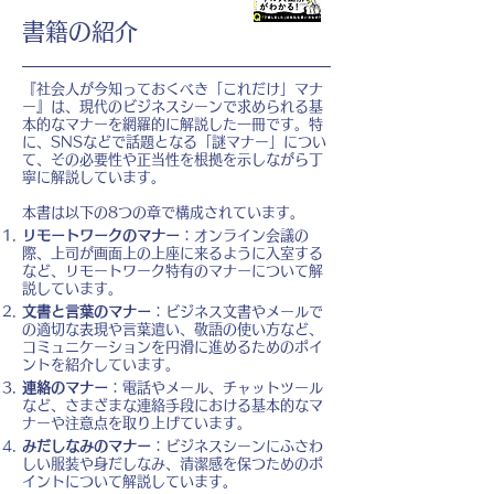
書籍の紹介
『社会人が今知っておくべき「これだけ」マナ
ー』は、現代のビジネスシーンで求められる基
本的なマナーを網羅的に解説した一冊です。特
に、SNSなどで話題となる「謎マナー」につい
て、その必要性や正当性を根拠を示しながら丁
寧に解説しています。
本書は以下の8つの章で構成されています。
リモートワークのマナー
：オンライン会議の
際、上司が画面上の上座に来るように入室する
など、リモートワーク特有のマナーについて解
説しています。
文書と言葉のマナー
：ビジネス文書やメールで
の適切な表現や言葉遣い、敬語の使い方など、
コミュニケーションを円滑に進めるためのポイ
ントを紹介しています。
連絡のマナー
：電話やメール、チャットツール
など、さまざまな連絡手段における基本的なマ
ナーや注意点を取り上げています。
みだしなみのマナー
：ビジネスシーンにふさわ
しい服装や身だしなみ、清潔感を保つためのポ
イントについて解説しています。