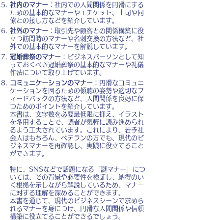
社内のマナー
：社内での人間関係を円滑にする
ための基本的なマナーやエチケット、上司や同
僚との接し方などを紹介しています。
社外のマナー
：取引先や顧客との関係構築に役
立つ訪問時のマナーや名刺交換の方法など、社
外での基本的なマナーを解説しています。
冠婚葬祭のマナー
：ビジネスパーソンとして知
っておくべき冠婚葬祭の基本的なマナーや礼儀
作法について取り上げています。
コミュニケーションのマナー
：円滑なコミュニ
ケーションを図るための傾聴の姿勢や適切なフ
ィードバックの方法など、人間関係を良好に保
つためのポイントを紹介しています。
本書は、文字数を必要最低限に抑え、イラスト
を多用することで、読者が気軽に読み進められ
るよう工夫されています。これにより、若手社
会人はもちろん、ベテランの方でも、現代のビ
ジネスマナーを再確認し、実践に役立てること
ができます。
特に、SNSなどで話題になる「謎マナー」につ
いては、その背景や必要性を検証し、納得のい
く根拠を示しながら解説しているため、マナー
に対する理解を深めることができます。
本書を通じて、現代のビジネスシーンで求めら
れるマナーを身につけ、円滑な人間関係や信頼
構築に役立てることができるでしょう。