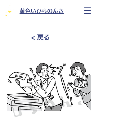
黄色いひらのんさ
< 戻る