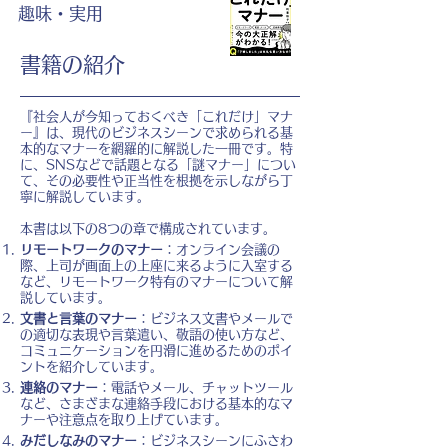
趣味・実用
書籍の紹介
『社会人が今知っておくべき「これだけ」マナ
ー』は、現代のビジネスシーンで求められる基
本的なマナーを網羅的に解説した一冊です。特
に、SNSなどで話題となる「謎マナー」につい
て、その必要性や正当性を根拠を示しながら丁
寧に解説しています。
本書は以下の8つの章で構成されています。
リモートワークのマナー
：オンライン会議の
際、上司が画面上の上座に来るように入室する
など、リモートワーク特有のマナーについて解
説しています。
文書と言葉のマナー
：ビジネス文書やメールで
の適切な表現や言葉遣い、敬語の使い方など、
コミュニケーションを円滑に進めるためのポイ
ントを紹介しています。
連絡のマナー
：電話やメール、チャットツール
など、さまざまな連絡手段における基本的なマ
ナーや注意点を取り上げています。
みだしなみのマナー
：ビジネスシーンにふさわ