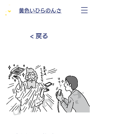
黄色いひらのんさ
< 戻る