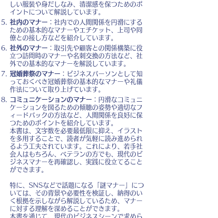
しい服装や身だしなみ、清潔感を保つためのポ
イントについて解説しています。
社内のマナー
：社内での人間関係を円滑にする
ための基本的なマナーやエチケット、上司や同
僚との接し方などを紹介しています。
社外のマナー
：取引先や顧客との関係構築に役
立つ訪問時のマナーや名刺交換の方法など、社
外での基本的なマナーを解説しています。
冠婚葬祭のマナー
：ビジネスパーソンとして知
っておくべき冠婚葬祭の基本的なマナーや礼儀
作法について取り上げています。
コミュニケーションのマナー
：円滑なコミュニ
ケーションを図るための傾聴の姿勢や適切なフ
ィードバックの方法など、人間関係を良好に保
つためのポイントを紹介しています。
本書は、文字数を必要最低限に抑え、イラスト
を多用することで、読者が気軽に読み進められ
るよう工夫されています。これにより、若手社
会人はもちろん、ベテランの方でも、現代のビ
ジネスマナーを再確認し、実践に役立てること
ができます。
特に、SNSなどで話題になる「謎マナー」につ
いては、その背景や必要性を検証し、納得のい
く根拠を示しながら解説しているため、マナー
に対する理解を深めることができます。
本書を通じて、現代のビジネスシーンで求めら