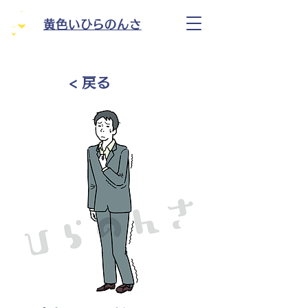
黄色いひらのんさ
< 戻る