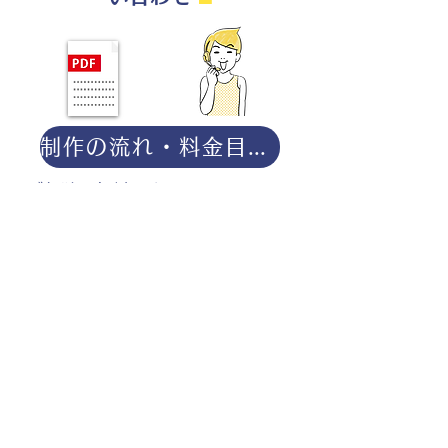
制作の流れ・料金目安・よくある質問はこちら
◎ご相談は無料です。
・用途（書籍、Web、パンフレット
等）
・点数（未定でも大丈夫です）
・ご希望納期
・ご予算（未定でも大丈夫です）
分かる範囲でご記入ください。
ポートフォリオダウンロー
ドはこちら。
お仕事の参考としてご覧く