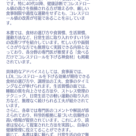
です。特に40代以降、健康診断でコレステロー
ル値の高さを指摘される方が増える中、厳しい
食事制限や過度な運動をせずとも、コレステロ
ール値の改善が可能であることを示していま
す。
本書では、食材の選び方や食習慣、生活習慣、
運動方法など、日常生活に取り入れやすい159
の改善ワザを紹介しています。忙しい方や面倒
くさがりな方でも無理なく実践できる内容とな
っており、各分野の専門医が推奨する「食べる
だけでコレステロールを下げる神食材」も掲載
されています。
具体的なアドバイスとしては、食事面では、
LDLコレステロールを下げる効果が期待できる
食材の選び方や、調理法の工夫、食事のタイミ
ングなどが挙げられます。生活習慣の面では、
睡眠の質を向上させる方法や、ストレス管理の
テクニック、日常生活での軽い運動の取り入れ
方など、無理なく続けられる工夫が紹介されて
います。
さらに、各章では専門医のコメントや解説が添
えられており、科学的根拠に基づいた信頼性の
高い情報が提供されています。これにより、読
者は安心して提案された方法を実践し、自身の
健康管理に役立てることができます。
総じて、本書は薬に頼らず、日常生活の中で無