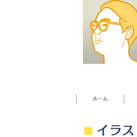
ホーム
⬛︎
イラス