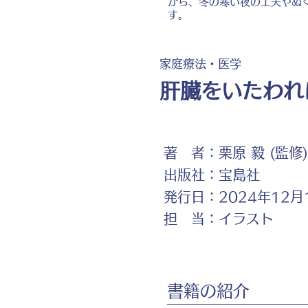
から、冬の寒い夜の工夫やぬ
す。
家庭療法・医学
肝臓をいたわれ
著 者：
栗原 毅 (監修)
出版社：
宝島社
発行日：
2024年12月
担 当：
イラスト
書籍の紹介