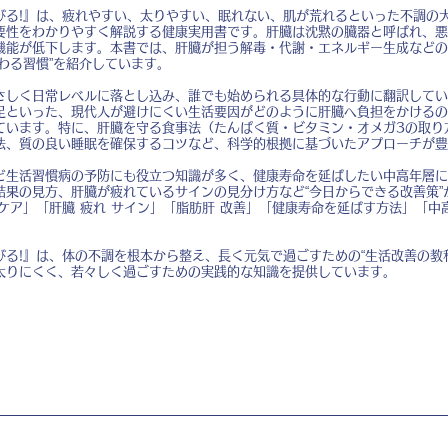
びる!』は、疲れやすい、太りやすい、眠れない、肌が荒れるといった不調の
要性をわかりやすく解説する健康実用書です。肝臓は沈黙の臓器と呼ばれ、悪
機能が低下します。本書では、肝臓が担う解毒・代謝・エネルギー生成などの
わる習慣”を紹介しています。
さしく日常レベルに落とし込み、誰でも始められる具体的な行動に翻訳してい
足といった、現代人が避けにくい生活要因がどのように肝臓へ負担をかけるの
ています。特に、肝臓を守る食事法（たんぱく質・ビタミン・オメガ3の取り
法、質の良い睡眠を確保するコツなど、科学的根拠に基づいたアプローチが豊
ど生活習慣病の予防にも役立つ知識が多く、健康寿命を延ばしたい中高年層に
結果の見方、肝臓が疲れているサインの見分け方など“今日からできる改善策”
ケア」「肝臓 疲れ サイン」「脂肪肝 改善」「健康寿命を延ばす方法」「中
る!』は、体の不調を根本から整え、長く元気で過ごすための“生活改善の教
太りにくく、若々しく過ごすための実践的な知識を提供しています。