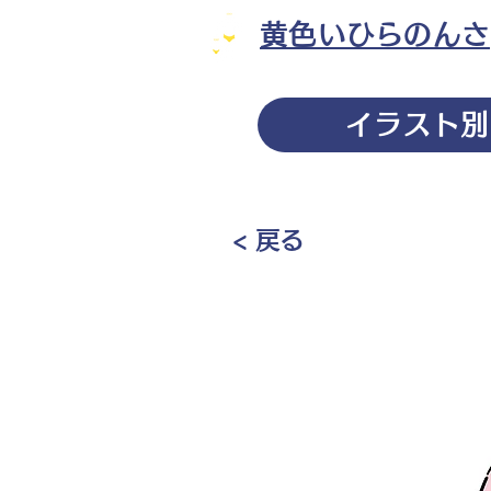
黄色いひらのんさ
イラスト別
< 戻る