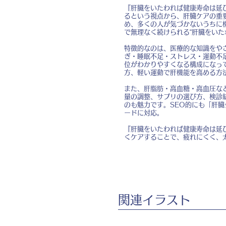
『肝臓をいたわれば健康寿命は延
るという視点から、肝臓ケアの重
め、多くの人が気づかないうちに
で無理なく続けられる“肝臓をいた
特徴的なのは、医療的な知識をや
ぎ・睡眠不足・ストレス・運動不
位がわかりやすくなる構成になっ
方、軽い運動で肝機能を高める方
また、肝脂肪・高血糖・高血圧な
量の調整、サプリの選び方、検診
のも魅力です。SEO的にも「肝臓
ードに対応。
『肝臓をいたわれば健康寿命は延び
くケアすることで、疲れにくく、
​関連イラスト