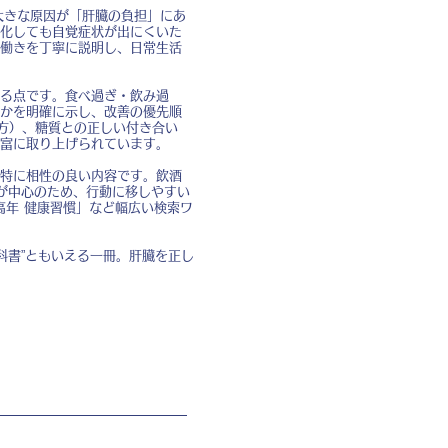
大きな原因が「肝臓の負担」にあ
化しても自覚症状が出にくいた
働きを丁寧に説明し、日常生活
る点です。食べ過ぎ・飲み過
かを明確に示し、改善の優先順
方）、糖質との正しい付き合い
富に取り上げられています。
特に相性の良い内容です。飲酒
が中心のため、行動に移しやすい
高年 健康習慣」など幅広い検索ワ
科書”ともいえる一冊。肝臓を正し