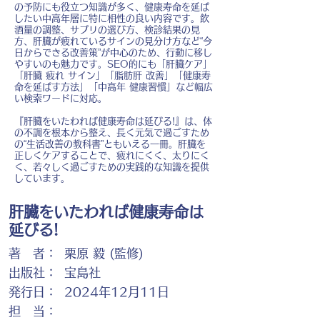
の予防にも役立つ知識が多く、健康寿命を延ば
したい中高年層に特に相性の良い内容です。飲
酒量の調整、サプリの選び方、検診結果の見
方、肝臓が疲れているサインの見分け方など“今
日からできる改善策”が中心のため、行動に移し
やすいのも魅力です。SEO的にも「肝臓ケア」
「肝臓 疲れ サイン」「脂肪肝 改善」「健康寿
命を延ばす方法」「中高年 健康習慣」など幅広
い検索ワードに対応。
『肝臓をいたわれば健康寿命は延びる!』は、体
の不調を根本から整え、長く元気で過ごすため
の“生活改善の教科書”ともいえる一冊。肝臓を
正しくケアすることで、疲れにくく、太りにく
く、若々しく過ごすための実践的な知識を提供
しています。
肝臓をいたわれば健康寿命は
延びる!
著 者：
栗原 毅 (監修)
出版社：
宝島社
発行日：
2024年12月11日
担 当：