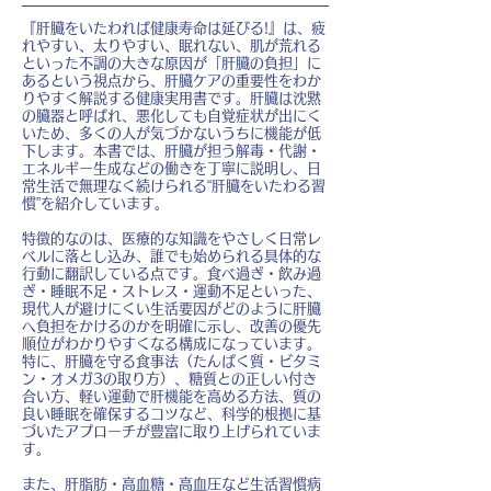
『肝臓をいたわれば健康寿命は延びる!』は、疲
れやすい、太りやすい、眠れない、肌が荒れる
といった不調の大きな原因が「肝臓の負担」に
あるという視点から、肝臓ケアの重要性をわか
りやすく解説する健康実用書です。肝臓は沈黙
の臓器と呼ばれ、悪化しても自覚症状が出にく
いため、多くの人が気づかないうちに機能が低
下します。本書では、肝臓が担う解毒・代謝・
エネルギー生成などの働きを丁寧に説明し、日
常生活で無理なく続けられる“肝臓をいたわる習
慣”を紹介しています。
特徴的なのは、医療的な知識をやさしく日常レ
ベルに落とし込み、誰でも始められる具体的な
行動に翻訳している点です。食べ過ぎ・飲み過
ぎ・睡眠不足・ストレス・運動不足といった、
現代人が避けにくい生活要因がどのように肝臓
へ負担をかけるのかを明確に示し、改善の優先
順位がわかりやすくなる構成になっています。
特に、肝臓を守る食事法（たんぱく質・ビタミ
ン・オメガ3の取り方）、糖質との正しい付き
合い方、軽い運動で肝機能を高める方法、質の
良い睡眠を確保するコツなど、科学的根拠に基
づいたアプローチが豊富に取り上げられていま
す。
また、肝脂肪・高血糖・高血圧など生活習慣病