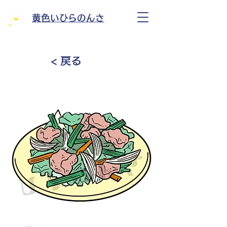
黄色いひらのんさ
< 戻る